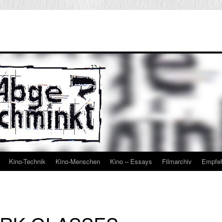
Kino-Technik
Kino-Menschen
Kino – Essays
Filmarchiv
Empfe