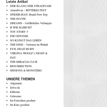
Letzte Artikel
DER KLANG DER STRADIVARI
Almodóvar – BITTERES FEST
SPIDER-MAN: Brand New Day
THE INVITE
DREAMS – Gefährliches Verlangen
H WIE HABICHT
TOY STORY 5
DIE ODYSSEE
SO KLINGT DAS LEBEN
THE DISH – Verloren im Weltall
EVIL DEAD BURN
VIRGINA WOOLF’s NIGHT &
DAY
THE MIRACLE CLUB
RESURRECTION
MINIONS & MONSTERS
UNSERE THEMEN
Allgemein
Drive-In
Editorial
Gelesenes
Im Fernsehen gesehen
Im Kino gesehen