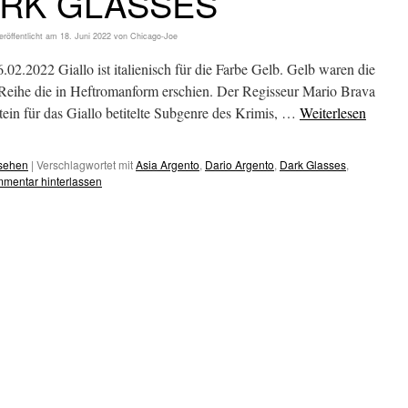
RK GLASSES
eröffentlicht am
18. Juni 2022
von
Chicago-Joe
2022 Giallo ist italienisch für die Farbe Gelb. Gelb waren die
-Reihe die in Heftromanform erschien. Der Regisseur Mario Brava
ein für das Giallo betitelte Subgenre des Krimis, …
Weiterlesen
esehen
|
Verschlagwortet mit
Asia Argento
,
Dario Argento
,
Dark Glasses
,
mentar hinterlassen