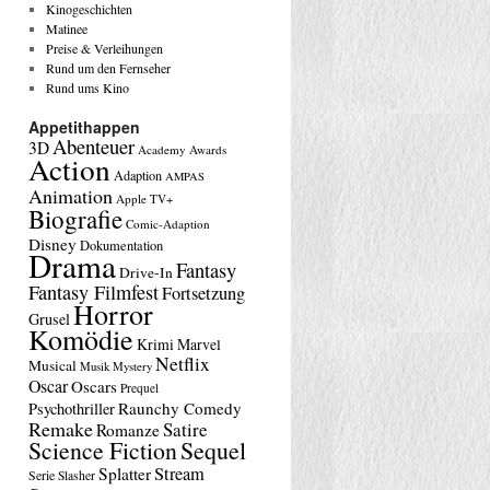
Kinogeschichten
Matinee
Preise & Verleihungen
Rund um den Fernseher
Rund ums Kino
Appetithappen
Abenteuer
3D
Academy Awards
Action
Adaption
AMPAS
Animation
Apple TV+
Biografie
Comic-Adaption
Disney
Dokumentation
Drama
Fantasy
Drive-In
Fantasy Filmfest
Fortsetzung
Horror
Grusel
Komödie
Krimi
Marvel
Netflix
Musical
Musik
Mystery
Oscar
Oscars
Prequel
Raunchy Comedy
Psychothriller
Remake
Satire
Romanze
Science Fiction
Sequel
Stream
Splatter
Serie
Slasher