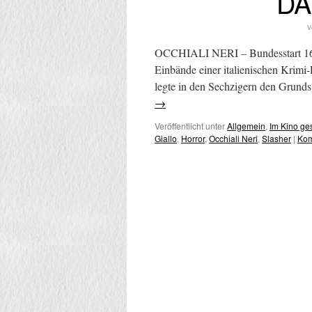
DA
V
OCCHIALI NERI – Bundesstart 16.02.
Einbände einer italienischen Krimi
legte in den Sechzigern den Grundst
→
Veröffentlicht unter
Allgemein
,
Im Kino g
Giallo
,
Horror
,
Occhiali Neri
,
Slasher
|
Kom