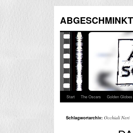
Zum
Inhalt
ABGESCHMINKT
springen
Start
The Oscars
Golden Globes
Occhiali Neri
Schlagwortarchiv: