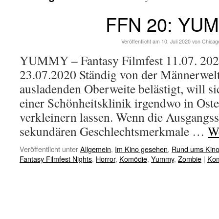
FFN 20: YU
Veröffentlicht am
10. Juli 2020
von
Chicag
YUMMY – Fantasy Filmfest 11.07. 202
23.07.2020 Ständig von der Männerwelt
ausladenden Oberweite belästigt, will si
einer Schönheitsklinik irgendwo in Ost
verkleinern lassen. Wenn die Ausgangs
sekundären Geschlechtsmerkmale …
We
Veröffentlicht unter
Allgemein
,
Im Kino gesehen
,
Rund ums Kin
Fantasy Filmfest Nights
,
Horror
,
Komödie
,
Yummy
,
Zombie
|
Kom