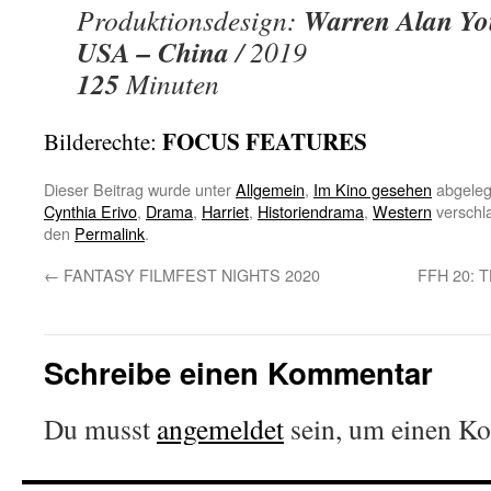
Warren Alan Y
Produktionsdesign:
USA – China
/ 2019
125
Minuten
FOCUS FEATURES
Bilderechte:
Dieser Beitrag wurde unter
Allgemein
,
Im Kino gesehen
abgeleg
Cynthia Erivo
,
Drama
,
Harriet
,
Historiendrama
,
Western
verschla
den
Permalink
.
←
FANTASY FILMFEST NIGHTS 2020
FFH 20: 
Schreibe einen Kommentar
Du musst
angemeldet
sein, um einen K