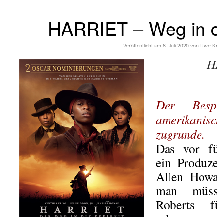
HARRIET – Weg in di
Veröffentlicht am
8. Juli 2020
von
Uwe K
H
Der Besp
amerikanis
zugrunde.
Das vor fü
ein Produz
Allen Howa
man müsst
Roberts 