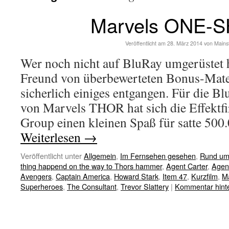
Marvels ONE-
Veröffentlicht am
28. März 2014
von
Mains
Wer noch nicht auf BluRay umgerüstet h
Freund von überbewerteten Bonus-Materi
sicherlich einiges entgangen. Für die B
von Marvels THOR hat sich die Effektf
Group einen kleinen Spaß für satte 500
Weiterlesen
→
Veröffentlicht unter
Allgemein
,
Im Fernsehen gesehen
,
Rund um
thing happend on the way to Thors hammer
,
Agent Carter
,
Agen
Avengers
,
Captain America
,
Howard Stark
,
Item 47
,
Kurzfilm
,
M
Superheroes
,
The Consultant
,
Trevor Slattery
|
Kommentar hint