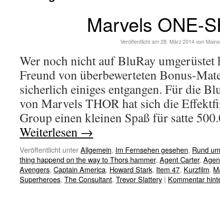
Marvels ONE-
Veröffentlicht am
28. März 2014
von
Mains
Wer noch nicht auf BluRay umgerüstet h
Freund von überbewerteten Bonus-Materi
sicherlich einiges entgangen. Für die B
von Marvels THOR hat sich die Effektf
Group einen kleinen Spaß für satte 500
Weiterlesen
→
Veröffentlicht unter
Allgemein
,
Im Fernsehen gesehen
,
Rund um
thing happend on the way to Thors hammer
,
Agent Carter
,
Agen
Avengers
,
Captain America
,
Howard Stark
,
Item 47
,
Kurzfilm
,
M
Superheroes
,
The Consultant
,
Trevor Slattery
|
Kommentar hint