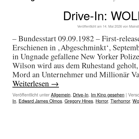
Drive-In: WO
Veröffentlicht am
14. Mai 2026
von
Mains
– Bundesstart 09.09.1982 – First-relea
Erschienen in ‚Abgeschminkt‘, Septem
in Ungnade gefallene New Yorker Poli
Wilson wird aus dem Ruhestand geholt,
Mord an Unternehmer und Millionär Va
Weiterlesen
→
Veröffentlicht unter
Allgemein
,
Drive-In
,
Im Kino gesehen
|
Versc
In
,
Edward James Olmos
,
Gregory Hines
,
Horror
,
Tierhorror
,
Wo