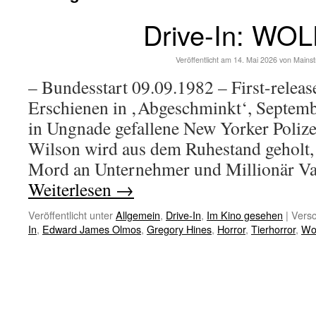
Drive-In: WO
Veröffentlicht am
14. Mai 2026
von
Mains
– Bundesstart 09.09.1982 – First-relea
Erschienen in ‚Abgeschminkt‘, Septem
in Ungnade gefallene New Yorker Poli
Wilson wird aus dem Ruhestand geholt,
Mord an Unternehmer und Millionär Va
Weiterlesen
→
Veröffentlicht unter
Allgemein
,
Drive-In
,
Im Kino gesehen
|
Versc
In
,
Edward James Olmos
,
Gregory Hines
,
Horror
,
Tierhorror
,
Wo