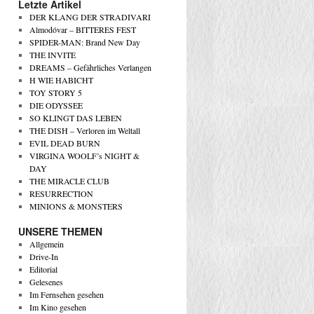
Letzte Artikel
DER KLANG DER STRADIVARI
Almodóvar – BITTERES FEST
SPIDER-MAN: Brand New Day
THE INVITE
DREAMS – Gefährliches Verlangen
H WIE HABICHT
TOY STORY 5
DIE ODYSSEE
SO KLINGT DAS LEBEN
THE DISH – Verloren im Weltall
EVIL DEAD BURN
VIRGINA WOOLF’s NIGHT &
DAY
THE MIRACLE CLUB
RESURRECTION
MINIONS & MONSTERS
UNSERE THEMEN
Allgemein
Drive-In
Editorial
Gelesenes
Im Fernsehen gesehen
Im Kino gesehen