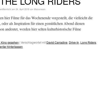
n: THE LONG RIDERS
eröffentlicht am
24. April 2019
von
Mainstream
 hier Filme für das Wochenende vorgestellt, die vielleicht die
 oder als Inspiration für einen gemütlichen Abend dienen
on andeutet, werden hier selten kulturhistorische Filme
m Kino gesehen
|
Verschlagwortet mit
David Carradine
,
Drive-In
,
Long Riders
,
ntar hinterlassen