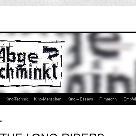
Kino-Technik
Kino-Menschen
Kino – Essays
Filmarchiv
Empfe
ne