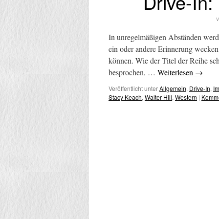
Drive-I
V
In unregelmäßigen Abständen werden
ein oder andere Erinnerung wecken,
können. Wie der Titel der Reihe sch
besprochen, …
Weiterlesen
→
Veröffentlicht unter
Allgemein
,
Drive-In
,
I
Stacy Keach
,
Walter Hill
,
Western
|
Komme