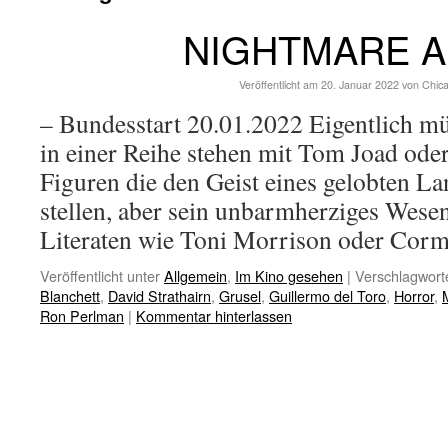
NIGHTMARE A
Veröffentlicht am
20. Januar 2022
von
Chic
– Bundesstart 20.01.2022 Eigentlich müs
in einer Reihe stehen mit Tom Joad oder
Figuren die den Geist eines gelobten La
stellen, aber sein unbarmherziges Wese
Literaten wie Toni Morrison oder Co
Veröffentlicht unter
Allgemein
,
Im Kino gesehen
|
Verschlagworte
Blanchett
,
David Strathairn
,
Grusel
,
Guillermo del Toro
,
Horror
,
Ron Perlman
|
Kommentar hinterlassen