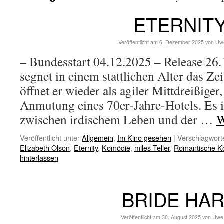
ETERNIT
Veröffentlicht am
6. Dezember 2025
von
Uw
– Bundesstart 04.12.2025 – Release 26
segnet in einem stattlichen Alter das Ze
öffnet er wieder als agiler Mittdreißiger,
Anmutung eines 70er-Jahre-Hotels. Es 
zwischen irdischem Leben und der …
W
Veröffentlicht unter
Allgemein
,
Im Kino gesehen
|
Verschlagworte
Elizabeth Olson
,
Eternity
,
Komödie
,
miles Teller
,
Romantische K
hinterlassen
BRIDE HA
Veröffentlicht am
30. August 2025
von
Uwe