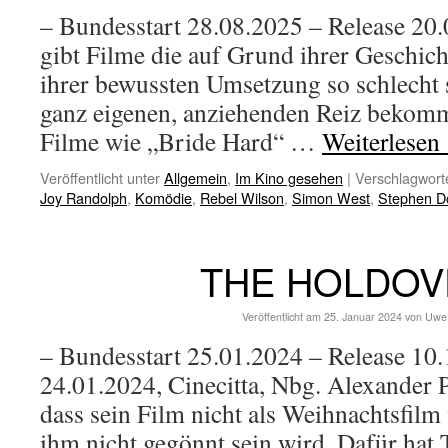
– Bundesstart 28.08.2025 – Release 20
gibt Filme die auf Grund ihrer Geschich
ihrer bewussten Umsetzung so schlecht s
ganz eigenen, anziehenden Reiz bekomm
Filme wie „Bride Hard“ …
Weiterlesen
Veröffentlicht unter
Allgemein
,
Im Kino gesehen
|
Verschlagworte
Joy Randolph
,
Komödie
,
Rebel Wilson
,
Simon West
,
Stephen Do
THE HOLDOV
Veröffentlicht am
25. Januar 2024
von
Uwe
– Bundesstart 25.01.2024 – Release 10
24.01.2024, Cinecitta, Nbg. Alexander P
dass sein Film nicht als Weihnachtsfilm
ihm nicht gegönnt sein wird. Dafür