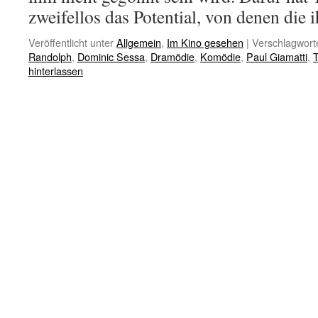
zweifellos das Potential, von denen die
Veröffentlicht unter
Allgemein
,
Im Kino gesehen
|
Verschlagworte
Randolph
,
Dominic Sessa
,
Dramödie
,
Komödie
,
Paul Giamatti
,
hinterlassen