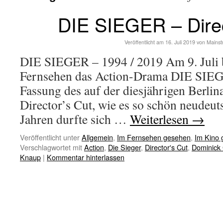
DIE SIEGER – Direc
Veröffentlicht am
16. Juli 2019
von
Mains
DIE SIEGER – 1994 / 2019 Am 9. Juli b
Fernsehen das Action-Drama DIE SIEG
Fassung des auf der diesjährigen Berlina
Director’s Cut, wie es so schön neudeut
Jahren durfte sich …
Weiterlesen
→
Veröffentlicht unter
Allgemein
,
Im Fernsehen gesehen
,
Im Kino
Verschlagwortet mit
Action
,
Die Sieger
,
Director's Cut
,
Dominick 
Knaup
|
Kommentar hinterlassen