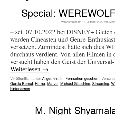
Special: WEREWOLF
Veröffentlicht am
13. Oktober 2022
von
Mai
– seit 07.10.2022 bei DISNEY+ Gleich 
werden Cineasten und Genre-Enthusiast
versetzen. Zumindest hätte sich di
durchaus verdient. Von allen Filmen in d
versucht haben den Geist der Universa
Weiterlesen
→
Veröffentlicht unter
Allgemein
,
Im Fernsehen gesehen
|
Verschla
Garcia Bernal
,
Horror
,
Marvel
,
Michael Giacchino
,
Streaming
,
We
hinterlassen
M. Night Shyamal