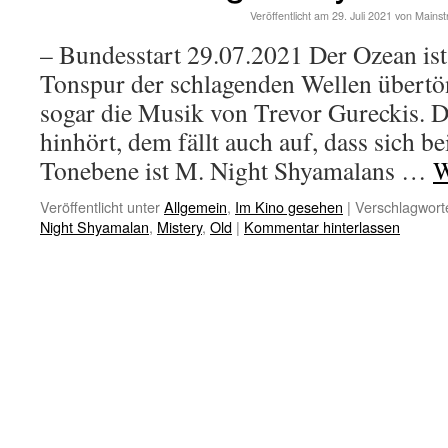
Veröffentlicht am
29. Juli 2021
von
Mains
– Bundesstart 29.07.2021 Der Ozean ist
Tonspur der schlagenden Wellen übertö
sogar die Musik von Trevor Gureckis. 
hinhört, dem fällt auch auf, dass sich b
Tonebene ist M. Night Shyamalans …
W
Veröffentlicht unter
Allgemein
,
Im Kino gesehen
|
Verschlagworte
Night Shyamalan
,
Mistery
,
Old
|
Kommentar hinterlassen