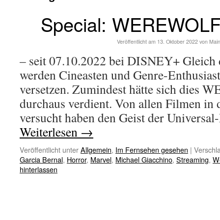
Special: WEREWOLF
Veröffentlicht am
13. Oktober 2022
von
Mai
– seit 07.10.2022 bei DISNEY+ Gleich 
werden Cineasten und Genre-Enthusiast
versetzen. Zumindest hätte sich di
durchaus verdient. Von allen Filmen in d
versucht haben den Geist der Universa
Weiterlesen
→
Veröffentlicht unter
Allgemein
,
Im Fernsehen gesehen
|
Verschla
Garcia Bernal
,
Horror
,
Marvel
,
Michael Giacchino
,
Streaming
,
We
hinterlassen