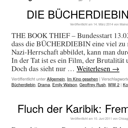
DIE BÜCHERDIEBIN 
Veröffentlicht am
14. März 2014
von
Mains
THE BOOK THIEF – Bundesstart 13.03
dass die BÜCHERDIEBIN eine viel zu m
Nazi-Herrschaft abbildet, kann man du
In der Tat ist es ein Film, der Brutalitä
Doch das sieht nur …
Weiterlesen
→
Veröffentlicht unter
Allgemein
,
Im Kino gesehen
|
Verschlagworte
Bücherdiebin
,
Drama
,
Emily Watson
,
Geoffrey Rush
,
WW 2
|
Ko
Fluch der Karibik: Fre
Veröffentlicht am
10. Juni 2011
von
Chicag