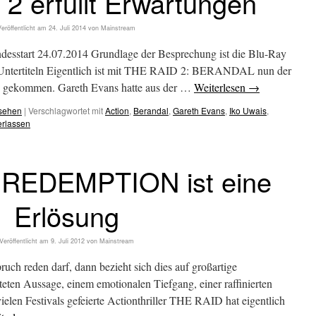
2 erfüllt Erwartungen
Veröffentlicht am
24. Juli 2014
von
Mainstream
art 24.07.2014 Grundlage der Besprechung ist die Blu-Ray
n Untertiteln Eigentlich ist mit THE RAID 2: BERANDAL nun der
inos gekommen. Gareth Evans hatte aus der …
Weiterlesen
→
esehen
|
Verschlagwortet mit
Action
,
Berandal
,
Gareth Evans
,
Iko Uwais
,
erlassen
 REDEMPTION ist eine
Erlösung
Veröffentlicht am
9. Juli 2012
von
Mainstream
h reden darf, dann bezieht sich dies auf großartige
teten Aussage, einem emotionalen Tiefgang, einer raffinierten
elen Festivals gefeierte Actionthriller THE RAID hat eigentlich