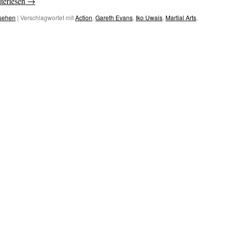
terlesen
→
esehen
|
Verschlagwortet mit
Action
,
Gareth Evans
,
Iko Uwais
,
Martial Arts
,