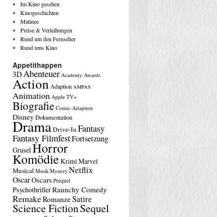
Im Kino gesehen
Kinogeschichten
Matinee
Preise & Verleihungen
Rund um den Fernseher
Rund ums Kino
Appetithappen
Abenteuer
3D
Academy Awards
Action
Adaption
AMPAS
Animation
Apple TV+
Biografie
Comic-Adaption
Disney
Dokumentation
Drama
Fantasy
Drive-In
Fantasy Filmfest
Fortsetzung
Horror
Grusel
Komödie
Krimi
Marvel
Netflix
Musical
Musik
Mystery
Oscar
Oscars
Prequel
Raunchy Comedy
Psychothriller
Remake
Satire
Romanze
Science Fiction
Sequel