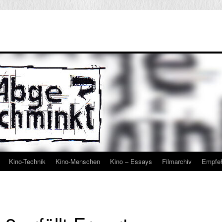
Kino-Technik
Kino-Menschen
Kino – Essays
Filmarchiv
Empfe