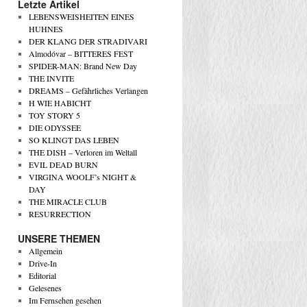
Letzte Artikel
LEBENSWEISHEITEN EINES
HUHNES
DER KLANG DER STRADIVARI
Almodóvar – BITTERES FEST
SPIDER-MAN: Brand New Day
THE INVITE
DREAMS – Gefährliches Verlangen
H WIE HABICHT
TOY STORY 5
DIE ODYSSEE
SO KLINGT DAS LEBEN
THE DISH – Verloren im Weltall
EVIL DEAD BURN
VIRGINA WOOLF’s NIGHT &
DAY
THE MIRACLE CLUB
RESURRECTION
UNSERE THEMEN
Allgemein
Drive-In
Editorial
Gelesenes
Im Fernsehen gesehen