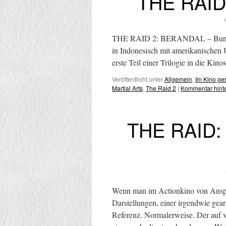
THE RAID 
THE RAID 2: BERANDAL – Bundesst
in Indonesisch mit amerikanische
erste Teil einer Trilogie in die K
Veröffentlicht unter
Allgemein
,
Im Kino g
Martial Arts
,
The Raid 2
|
Kommentar hint
THE RAID:
Wenn man im Actionkino von Anspruc
Darstellungen, einer irgendwie gear
Referenz. Normalerweise. Der auf vi