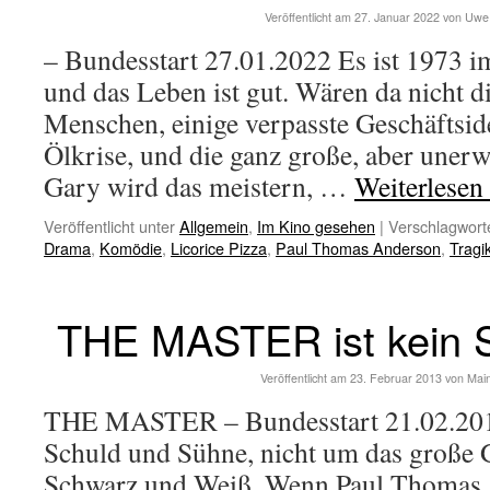
Veröffentlicht am
27. Januar 2022
von
Uwe
– Bundesstart 27.01.2022 Es ist 1973 i
und das Leben ist gut. Wären da nicht d
Menschen, einige verpasste Geschäftside
Ölkrise, und die ganz große, aber uner
Gary wird das meistern, …
Weiterlesen
Veröffentlicht unter
Allgemein
,
Im Kino gesehen
|
Verschlagworte
Drama
,
Komödie
,
Licorice Pizza
,
Paul Thomas Anderson
,
Tragi
THE MASTER ist kein S
Veröffentlicht am
23. Februar 2013
von
Mai
THE MASTER – Bundesstart 21.02.201
Schuld und Sühne, nicht um das große 
Schwarz und Weiß. Wenn Paul Thomas 