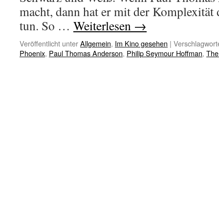
macht, dann hat er mit der Komplexität
tun. So …
Weiterlesen
→
Veröffentlicht unter
Allgemein
,
Im Kino gesehen
|
Verschlagworte
Phoenix
,
Paul Thomas Anderson
,
Philip Seymour Hoffman
,
The