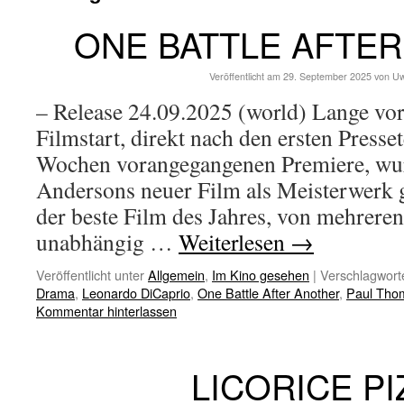
ONE BATTLE AFTE
Veröffentlicht am
29. September 2025
von
Uw
– Release 24.09.2025 (world) Lange vor
Filmstart, direkt nach den ersten Press
Wochen vorangegangenen Premiere, wu
Andersons neuer Film als Meisterwerk g
der beste Film des Jahres, von mehrere
unabhängig …
Weiterlesen
→
Veröffentlicht unter
Allgemein
,
Im Kino gesehen
|
Verschlagworte
Drama
,
Leonardo DiCaprio
,
One Battle After Another
,
Paul Tho
Kommentar hinterlassen
LICORICE PI