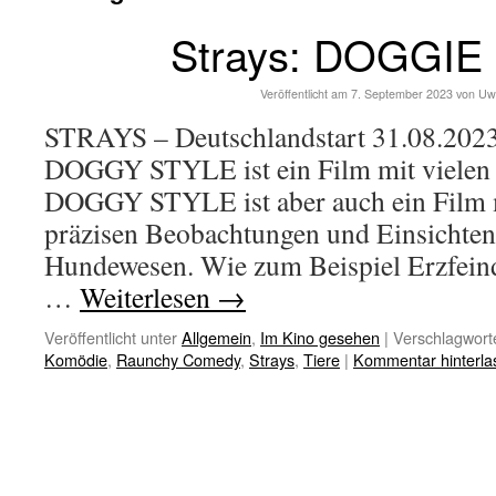
Strays: DOGGIE
Veröffentlicht am
7. September 2023
von
Uw
STRAYS – Deutschlandstart 31.08.2023
DOGGY STYLE ist ein Film mit vielen 
DOGGY STYLE ist aber auch ein Film 
präzisen Beobachtungen und Einsichten
Hundewesen. Wie zum Beispiel Erzfeind 
…
Weiterlesen
→
Veröffentlicht unter
Allgemein
,
Im Kino gesehen
|
Verschlagworte
Komödie
,
Raunchy Comedy
,
Strays
,
Tiere
|
Kommentar hinterla