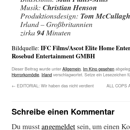
Christian Henson
Musik:
Tom McCullag
Produktionsdesign:
Irland – Großbritannien
94
zirka
Minuten
IFC Films/Ascot Elite Home Ente
Bildquelle:
Rosebud Entertainment GMBH
Dieser Beitrag wurde unter
Allgemein
,
Im Kino gesehen
abgeleg
Horrorkomödie
,
Irland
verschlagwortet. Setze ein Lesezeichen f
←
EDITORIAL: Wir haben das nicht verdient
ALL COPS A
Schreibe einen Kommentar
Du musst
angemeldet
sein, um einen K