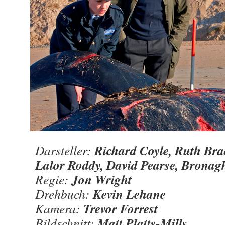
Richard Coyle, Ruth Brad
Darsteller:
Lalor Roddy, David Pearse, Bronag
Jon Wright
Regie:
Kevin Lehane
Drehbuch:
Trevor Forrest
Kamera:
Matt Platts-Mills
Bildschnitt: