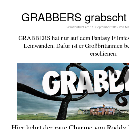
GRABBERS grabscht 
Veröffentlicht am
11. September 2012
von
Ma
GRABBERS hat nur auf dem Fantasy Filmfest 
Leinwänden. Dafür ist er Großbritannien 
erschienen.
Hier kehrt der raue Charme von Roddy