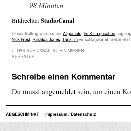
98 Minuten
StudioCanal
Bildrechte:
Dieser Beitrag wurde unter
Allgemein
,
Im Kino gesehen
abgeleg
Nick Frost
,
Rashida Jones
,
Tanzfilm
verschlagwortet. Setze ein 
←
DAS SCHICKSAL IST EIN MIESER
VERRÄTER
Schreibe einen Kommentar
Du musst
angemeldet
sein, um einen K
ABGESCHMINKT
Impressum / Datenschutz