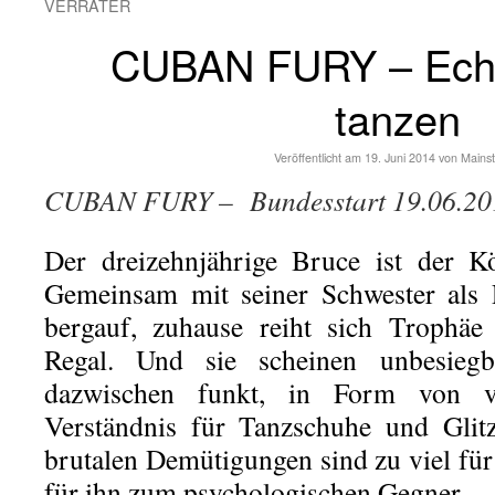
VERRÄTER
CUBAN FURY – Ech
tanzen
Veröffentlicht am
19. Juni 2014
von
Mains
CUBAN FURY – Bundesstart 19.06.20
Der dreizehnjährige Bruce ist der K
Gemeinsam mit seiner Schwester als P
bergauf, zuhause reiht sich Trophä
Regal. Und sie scheinen unbesiegb
dazwischen funkt, in Form von v
Verständnis für Tanzschuhe und Glit
brutalen Demütigungen sind zu viel für
für ihn zum psychologischen Gegner.