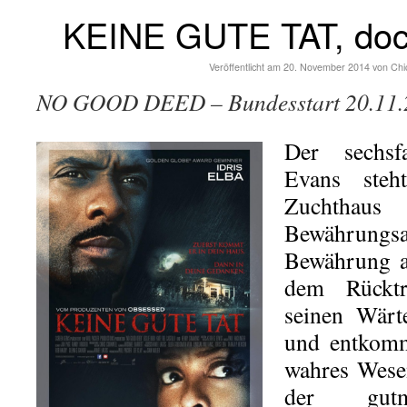
KEINE GUTE TAT, doch
Veröffentlicht am
20. November 2014
von
Chi
NO GOOD DEED – Bundesstart 20.11.
Der sechs
Evans steh
Zuchth
Bewährungs
Bewährung al
dem Rücktr
seinen Wärte
und entkomm
wahres Wese
der gutmü