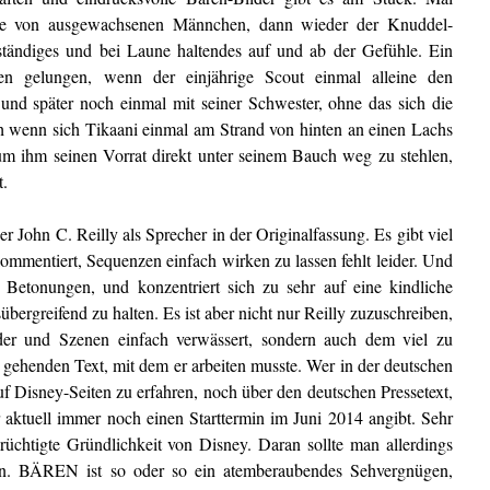
be von ausgewachsenen Männchen, dann wieder der Knuddel-
 ständiges und bei Laune haltendes auf und ab der Gefühle. Ein
en gelungen, wenn der einjährige Scout einmal alleine den
 und später noch einmal mit seiner Schwester, ohne das sich die
 wenn sich Tikaani einmal am Strand von hinten an einen Lachs
 um ihm seinen Vorrat direkt unter seinem Bauch weg zu stehlen,
t.
r John C. Reilly als Sprecher in der Originalfassung. Es gibt viel
kommentiert, Sequenzen einfach wirken zu lassen fehlt leider. Und
en Betonungen, und konzentriert sich zu sehr auf eine kindliche
sübergreifend zu halten. Es ist aber nicht nur Reilly zuzuschreiben,
lder und Szenen einfach verwässert, sondern auch dem viel zu
e gehenden Text, mit dem er arbeiten musste. Wer in der deutschen
uf Disney-Seiten zu erfahren, noch über den deutschen Pressetext,
er aktuell immer noch einen Starttermin im Juni 2014 angibt. Sehr
rüchtigte Gründlichkeit von Disney. Daran sollte man allerdings
en. BÄREN ist so oder so ein atemberaubendes Sehvergnügen,