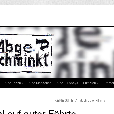
Kino-Technik
Kino-Menschen
Kino – Essays
Filmarchiv
Empfe
KEINE GUTE TAT, doch guter Film
→
 auf guter Fährte