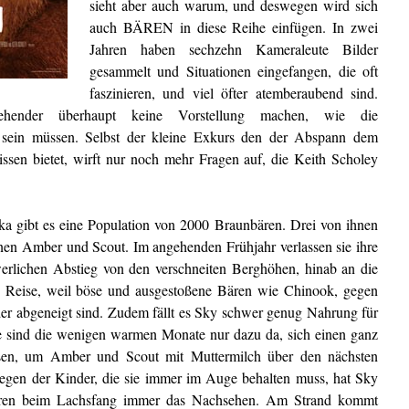
sieht aber auch warum, und deswegen wird sich
auch BÄREN in diese Reihe einfügen. In zwei
Jahren haben sechzehn Kameraleute Bilder
gesammelt und Situationen eingefangen, die oft
faszinieren, und viel öfter atemberaubend sind.
hender überhaupt keine Vorstellung machen, wie die
sein müssen. Selbst der kleine Exkurs den der Abspann dem
issen bietet, wirft nur noch mehr Fragen auf, die Keith Scholey
a gibt es eine Population von 2000 Braunbären. Drei von ihnen
en Amber und Scout. Im angehenden Frühjahr verlassen sie ihre
erlichen Abstieg von den verschneiten Berghöhen, hinab an die
e Reise, weil böse und ausgestoßene Bären wie Chinook, gegen
r abgeneigt sind. Zudem fällt es Sky schwer genug Nahrung für
nie sind die wenigen warmen Monate nur dazu da, sich einen ganz
essen, um Amber und Scout mit Muttermilch über den nächsten
egen der Kinder, die sie immer im Auge behalten muss, hat Sky
ären beim Lachsfang immer das Nachsehen. Am Strand kommt