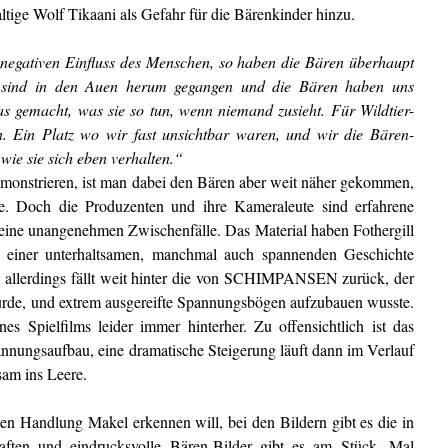
ige Wolf Tikaani als Gefahr für die Bärenkinder hinzu.
 negativen Einfluss des Menschen, so haben die Bären überhaupt
ir sind in den Auen herum gegangen und die Bären haben uns
as gemacht, was sie so tun, wenn niemand zusieht. Für Wildtier-
n. Ein Platz wo wir fast unsichtbar waren, und wir die Bären-
wie sie sich eben verhalten.“
monstrieren, ist man dabei den Bären aber weit näher gekommen,
. Doch die Produzenten und ihre Kameraleute sind erfahrene
keine unangenehmen Zwischenfälle. Das Material haben Fothergill
einer unterhaltsamen, manchmal auch spannenden Geschichte
 allerdings fällt weit hinter die von SCHIMPANSEN zurück, der
wurde, und extrem ausgereifte Spannungsbögen aufzubauen wusste.
 Spielfilms leider immer hinterher. Zu offensichtlich ist das
nungsaufbau, eine dramatische Steigerung läuft dann im Verlauf
am ins Leere.
en Handlung Makel erkennen will, bei den Bildern gibt es die in
aften und eindrucksvolle Bären-Bilder gibt es am Stück. Mal