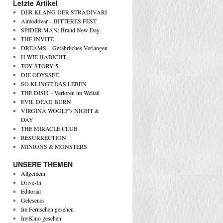
Letzte Artikel
DER KLANG DER STRADIVARI
Almodóvar – BITTERES FEST
SPIDER-MAN: Brand New Day
THE INVITE
DREAMS – Gefährliches Verlangen
H WIE HABICHT
TOY STORY 5
DIE ODYSSEE
SO KLINGT DAS LEBEN
THE DISH – Verloren im Weltall
EVIL DEAD BURN
VIRGINA WOOLF’s NIGHT &
DAY
THE MIRACLE CLUB
RESURRECTION
MINIONS & MONSTERS
UNSERE THEMEN
Allgemein
Drive-In
Editorial
Gelesenes
Im Fernsehen gesehen
Im Kino gesehen