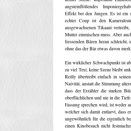
angsteinflößendes Imponiergeha
Effekt bei den Jungen. Es ist ein
echter Coup ist den Kameraleut
ausgewachsenen Tikaani vertreibt,
Mutter einmischen muss. Aber auch
fressenden Bären heran schleicht,
ohne das der Bär etwas davon merk
Ein wirklicher Schwachpunkt ist abe
zu viel Text, keine Szene bleibt un
Reilly übertreibt einfach in sein
Naivität, anstatt die Stimmung alter
dass der Erzähler die starken Bi
oberflächlichen und nie in die Tief
Fassung sprechen wird, ist weder a
welcher sich damit entlarvt, dass 
ungewöhnlich für die eigentlich be
einen Kinobesuch nicht festmach