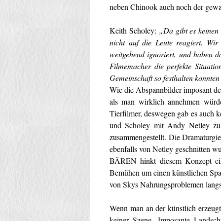
neben Chinook auch noch der gewalt
Keith Scholey:
„Da gibt es keinen
nicht auf die Leute reagiert. W
weitgehend ignoriert, und haben d
Filmemacher die perfekte Situatio
Gemeinschaft so festhalten konnten 
Wie die Abspannbilder imposant de
als man wirklich annehmen würde
Tierfilmer, deswegen gab es auch 
und Scholey mit Andy Netley zu 
zusammengestellt. Die Dramaturgie
ebenfalls von Netley geschnitten 
BÄREN hinkt diesem Konzept eines
Bemühen um einen künstlichen Span
von Skys Nahrungsproblemen langs
Wenn man an der künstlich erzeugt
keiner Szene. Imposante Landsch