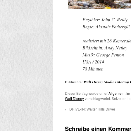
Erzähler: John C. Reilly
Regie: Alastair Fothergill
realisiert mit 26 Kameral
Bildschnitt: Andy Netley
Musik: George Fenton
USA / 2014
78 Minuten
Bildrechte:
Walt Disney Studios Motion 
Dieser Beitrag wurde unter
Allgemein
,
Im
Walt Disney
verschlagwortet. Setze ein L
←
DRIVE-IN: Walter Hills Driver
Schreibe einen Kommen