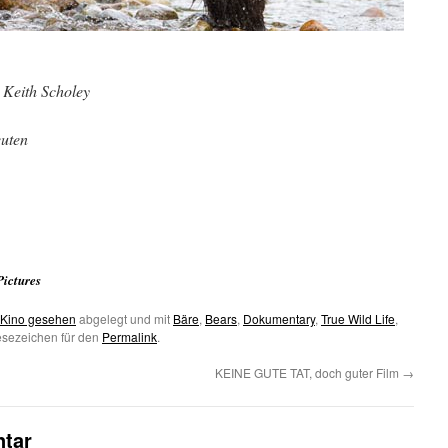
, Keith Scholey
euten
Pictures
 Kino gesehen
abgelegt und mit
Bäre
,
Bears
,
Dokumentary
,
True Wild Life
,
esezeichen für den
Permalink
.
KEINE GUTE TAT, doch guter Film
→
tar