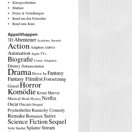
Kinogeschichten
Matinee
Preise & Verleihungen
Rund um den Fernseher
Rund ums Kino
Appetithappen
Abenteuer
3D
Academy Awards
Action
Adaption
AMPAS
Animation
Apple TV+
Biografie
Comic-Adaption
Disney
Dokumentation
Drama
Fantasy
Drive-In
Fantasy Filmfest
Fortsetzung
Horror
Grusel
Komödie
Krimi
Marvel
Netflix
Musical
Musik
Mystery
Oscar
Oscars
Prequel
Raunchy Comedy
Psychothriller
Remake
Satire
Romanze
Science Fiction
Sequel
Stream
Splatter
Serie
Slasher