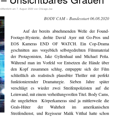
röffentlicht am
7. August 2020
von
Chicago-Joe
BODY CAM – Bundesstart 06.08.2020
Auf der bereits abnehmenden Welle der Found-
Footage-Hysterie, drehte David Ayer mit Go-Pros und
EOS Kameras END OF WATCH. Ein Cop-Drama
geschnitten aus vorgeblich selbstgedrehten Filmmaterial
der Protagonisten, Jake Gyllenhaal und Michael Peña.
Während man im Vorfeld vor Entsetzen die Hände über
den Kopf zusammen schlug, entpuppte sich der Film
schließlich als realistisch plausibler Thriller mit perfekt
funktionierender Dramaturgie. Sieben Jahre später
verschlägt es wieder zwei Streifenpolizisten auf die
Leinwand, mit einem verheißungsvollen Titel. Body Cams,
die ungeliebten Körperkameras sind ja mittlerweile die
Grals-Hüter der Wahrheit im amerikanischen
Streifendienst, und Regisseur Malik Vitthal hatte schon