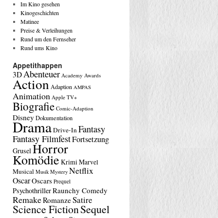
Im Kino gesehen
Kinogeschichten
Matinee
Preise & Verleihungen
Rund um den Fernseher
Rund ums Kino
Appetithappen
Abenteuer
3D
Academy Awards
Action
Adaption
AMPAS
Animation
Apple TV+
Biografie
Comic-Adaption
Disney
Dokumentation
Drama
Fantasy
Drive-In
Fantasy Filmfest
Fortsetzung
Horror
Grusel
Komödie
Krimi
Marvel
Netflix
Musical
Musik
Mystery
Oscar
Oscars
Prequel
Raunchy Comedy
Psychothriller
Remake
Satire
Romanze
Science Fiction
Sequel