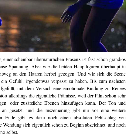
iner scheinbar übernatürlichen Präsenz ist fast schon grandios
mense Spannung. Aber wie die beiden Hauptfiguren überhaupt in
ichtweg an den Haaren herbei gezogen. Und wie sich die Szene
nur ein Gefühl, irgendetwas verpasst zu haben. Bis zum nächsten
fgefüllt, mit dem Versuch eine emotionale Bindung zu Renees
ört allerdings die eigentliche Prämisse, weil der Film schon sehr
gen, oder zusätzliche Ebenen hinzufügen kann. Der Ton und
n gesetzt, und die Inszenierung gibt nur vor eine weitere
en Ende gibt es dazu noch einen absoluten Fehlschlag von
e Wendung sich eigentlich schon zu Beginn abzeichnet, und noch
no selbst.