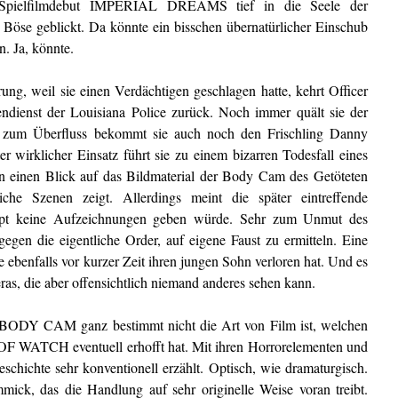
m Spielfilmdebut IMPERIAL DREAMS tief in die Seele der
öse geblickt. Da könnte ein bisschen übernatürlicher Einschub
n. Ja, könnte.
weil sie einen Verdächtigen geschlagen hatte, kehrt Officer
ndienst der Louisiana Police zurück. Noch immer quält sie der
d zum Überfluss bekommt sie auch noch den Frischling Danny
ter wirklicher Einsatz führt sie zu einem bizarren Todesfall eines
n einen Blick auf das Bildmaterial der Body Cam des Getöteten
iche Szenen zeigt. Allerdings meint die später eintreffende
aupt keine Aufzeichnungen geben würde. Sehr zum Unmut des
gen die eigentliche Order, auf eigene Faust zu ermitteln. Eine
e ebenfalls vor kurzer Zeit ihren jungen Sohn verloren hat. Und es
as, die aber offensichtlich niemand anderes sehen kann.
BODY CAM ganz bestimmt nicht die Art von Film ist, welchen
F WATCH eventuell erhofft hat. Mit ihren Horrorelementen und
hichte sehr konventionell erzählt. Optisch, wie dramaturgisch.
ick, das die Handlung auf sehr originelle Weise voran treibt.