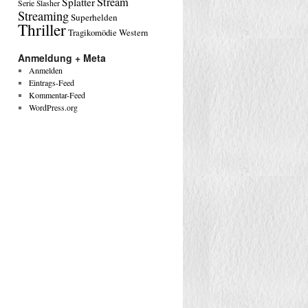
Stream
Splatter
Serie
Slasher
Streaming
Superhelden
Thriller
Tragikomödie
Western
Anmeldung + Meta
Anmelden
Eintrags-Feed
Kommentar-Feed
WordPress.org