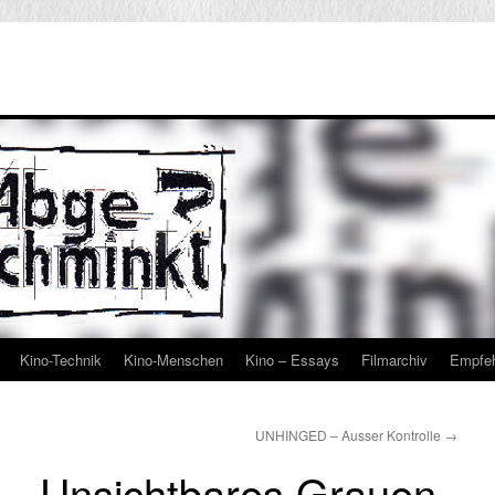
Kino-Technik
Kino-Menschen
Kino – Essays
Filmarchiv
Empfe
UNHINGED – Ausser Kontrolle
→
 Unsichtbares Grauen