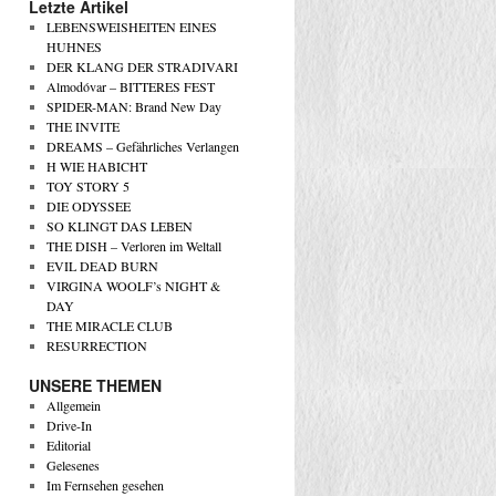
Letzte Artikel
LEBENSWEISHEITEN EINES
HUHNES
DER KLANG DER STRADIVARI
Almodóvar – BITTERES FEST
SPIDER-MAN: Brand New Day
THE INVITE
DREAMS – Gefährliches Verlangen
H WIE HABICHT
TOY STORY 5
DIE ODYSSEE
SO KLINGT DAS LEBEN
THE DISH – Verloren im Weltall
EVIL DEAD BURN
VIRGINA WOOLF’s NIGHT &
DAY
THE MIRACLE CLUB
RESURRECTION
UNSERE THEMEN
Allgemein
Drive-In
Editorial
Gelesenes
Im Fernsehen gesehen