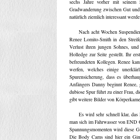
sechs Jahre vorher mit seine
Gradwanderung zwischen Gut und B
natürlich ziemlich interessant werde
Nach acht Wochen Suspendierung, 
Renee Lomito-Smith in den Streife
Verlust ihren jungen Sohnes, un
Holledge zur Seite gestellt. Ihr ers
befreundeten Kollegen. Renee kan
werfen, welches einige unerklärl
Spurensicherung, dass es überh
Anfängers Danny beginnt Renee, ge
dubiose Spur führt zu einer Frau, di
gibt weitere Bilder von Körperkamer
Es wird sehr schnell klar, das 
man sich im Fahrwasser von END O
Spannungsmomenten wird diese Gesc
Die Body Cams sind hier ein Gimm