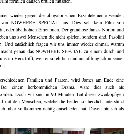
 Film förmlich danach brüllen müssten.
mer wieder gegen die obligatorischen Erzählelemente wendet,
ele von NOWHERE SPECIAL aus. Dies soll kein Film von
in, oder überhöhten Emotionen. Der grandiose James Norton und
ben uns zwei Menschen die nicht spielen, sondern sind. Pasolini
n. Und tatsächlich fragen wir uns immer wieder einmal, warum
dlich macht genau das NOWHERE SPECIAL zu einem durch und
ns im Herz trifft, weil er so ehrlich und unaufdringlich in seiner
 ist.
erschiedenen Familien und Paaren, wird James am Ende eine
n. Bei einem herkömmlichen Drama, wäre dies auch als
orden. Doch wir sind in 90 Minuten Teil dieser zweiköpfigen
d mit den Menschen, welche die beiden so herzlich unterstützt
h, aber vollkommen richtig entschieden hat. Davon bin ich als