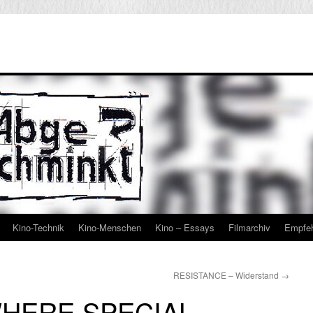
Kino-Technik
Kino-Menschen
Kino – Essays
Filmarchiv
Empfe
RESISTANCE – Widerstand
→
HERE SPECIAL