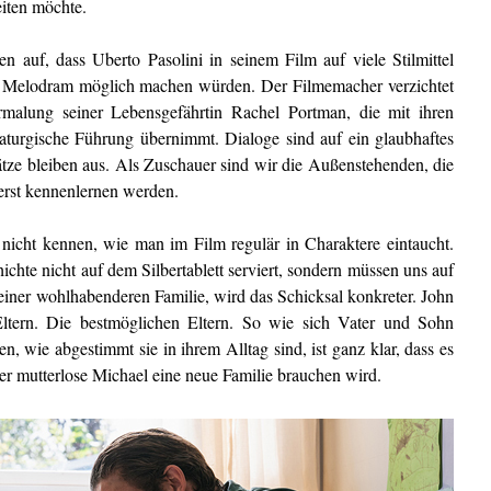
eiten möchte.
en auf, dass Uberto Pasolini in seinem Film auf viele Stilmittel
des Melodram möglich machen würden. Der Filmemacher verzichtet
rmalung seiner Lebensgefährtin Rachel Portman, die mit ihren
turgische Führung übernimmt. Dialoge sind auf ein glaubhaftes
sätze bleiben aus. Als Zuschauer sind wir die Außenstehenden, die
erst kennenlernen werden.
nicht kennen, wie man im Film regulär in Charaktere eintaucht.
te nicht auf dem Silbertablett serviert, sondern müssen uns auf
einer wohlhabenderen Familie, wird das Schicksal konkreter. John
ltern. Die bestmöglichen Eltern. So wie sich Vater und Sohn
en, wie abgestimmt sie in ihrem Alltag sind, ist ganz klar, dass es
er mutterlose Michael eine neue Familie brauchen wird.