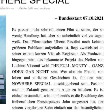
röffentlicht am
11. Oktober 2021
von
Uwe Kraus
– Bundesstart 07.10.2021
Es passiert nicht sehr oft, einen Film zu sehen, der so
wenig Handlung hat, aber so unheimlich viel zu sagen
weiß. Das Filmemacher Uberto Pasolini noch keinem
größeren Publikum aufgefallen ist, liegt zweifelsfrei an
seiner extrem kurzen Vita als Regisseur. Als Produzent
hingegen wird das bekannteste Projekt des Neffen von
Luchino Visconti wohl THE FULL MONTY – GANZ
ODER GAR NICHT sein. Wer also ein Freund von
leisen und ehrlichen Geschichten ist, für den wird
NOWHERE SPECIAL auschlaggebend sein, Pasolini
auch in Zukunft genauer im Auge zu behalten. Es ist
einfach erstaunlich, wie unprätentiös er die Erzählung des
freiberuflichen Fensterputzers John umgesetzt hat, der
seinem vierjährigen Sohn einfach nur den bestmöglichen