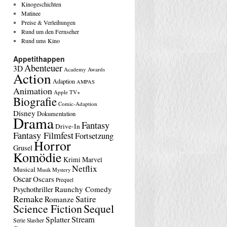
Kinogeschichten
Matinee
Preise & Verleihungen
Rund um den Fernseher
Rund ums Kino
Appetithappen
Abenteuer
3D
Academy Awards
Action
Adaption
AMPAS
Animation
Apple TV+
Biografie
Comic-Adaption
Disney
Dokumentation
Drama
Fantasy
Drive-In
Fantasy Filmfest
Fortsetzung
Horror
Grusel
Komödie
Krimi
Marvel
Netflix
Musical
Musik
Mystery
Oscar
Oscars
Prequel
Raunchy Comedy
Psychothriller
Remake
Satire
Romanze
Science Fiction
Sequel
Stream
Splatter
Serie
Slasher