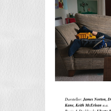
Darsteller:
James Norton, Da
Kane, Keith McErlean
u.a.
Regie & Drehbuch: