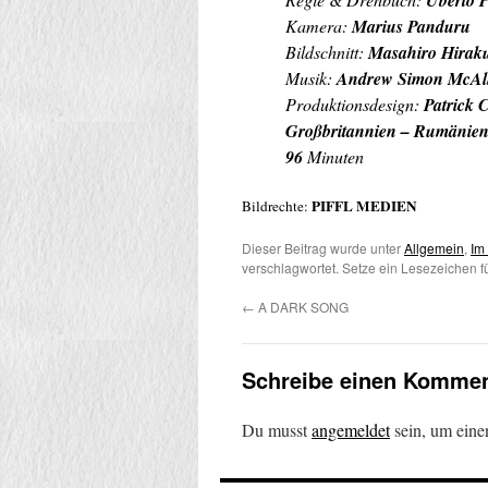
Uberto P
Kamera:
Marius Panduru
Bildschnitt:
Masahiro Hirak
Musik:
Andrew Simon McAll
Produktionsdesign:
Patrick 
Großbritannien – Rumänien –
96
Minuten
PIFFL MEDIEN
Bildrechte:
Dieser Beitrag wurde unter
Allgemein
,
Im
verschlagwortet. Setze ein Lesezeichen 
←
A DARK SONG
Schreibe einen Kommen
Du musst
angemeldet
sein, um ein