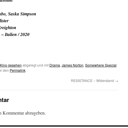
asolini
ubo, Saska Simpson
ister
Creighton
 Italien / 2020
 Kino gesehen
abgelegt und mit
Drama
,
James Norton
,
Somewhere Special
für den
Permalink
.
RESISTANCE – Widerstand
→
tar
en Kommentar abzugeben.