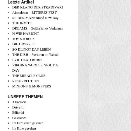
Letzte Artikel
DER KLANG DER STRADIVARI
Almodóvar – BITTERES FEST
SPIDER-MAN: Brand New Day
THE INVITE
DREAMS – Gefährliches Verlangen
H WIE HABICHT
TOY STORY 5
DIE ODYSSEE
SO KLINGT DAS LEBEN
THE DISH – Verloren im Weltall
EVIL DEAD BURN
VIRGINA WOOLF’s NIGHT &
DAY
THE MIRACLE CLUB
RESURRECTION
MINIONS & MONSTERS
UNSERE THEMEN
Allgemein
Drive-In
Editorial
Gelesenes
Im Fernsehen gesehen
Im Kino gesehen