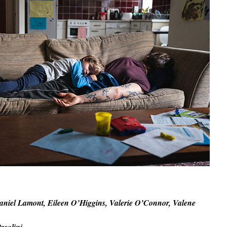
niel Lamont, Eileen O’Higgins, Valerie O’Connor, Valene