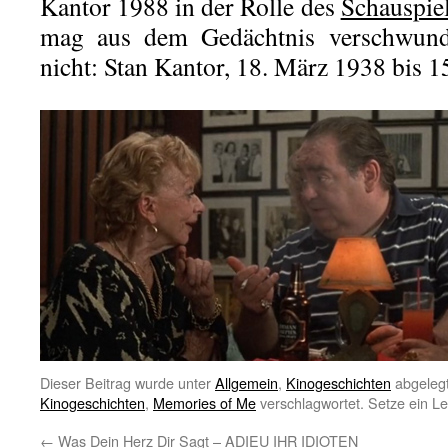
Kantor 1988 in der Rolle des
Schauspiel
mag aus dem Gedächtnis verschwund
nicht: Stan Kantor, 18. März 1938 bis 1
Dieser Beitrag wurde unter
Allgemein
,
Kinogeschichten
abgelegt
Kinogeschichten
,
Memories of Me
verschlagwortet. Setze ein L
←
Was Dein Herz Dir Sagt – ADIEU IHR IDIOTEN