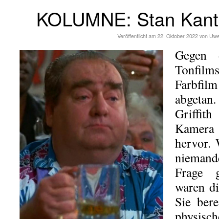
KOLUMNE: Stan Kant
Veröffentlicht am
22. Oktober 2022
von
Uwe
Gegen 
Tonfilm
Farbfilm
abgetan.
Griffi
Kamera 
hervor. 
niemande
Frage g
waren di
Sie bere
physisch