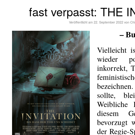
fast verpasst: THE 
Veröffentlicht am
22. September 2022
von
Chi
– Bu
Vielleicht 
wieder po
inkorrekt,
feministi
bezeichnen.
sollte, b
Weibliche 
diesem G
bevorzugt 
der Regie-S