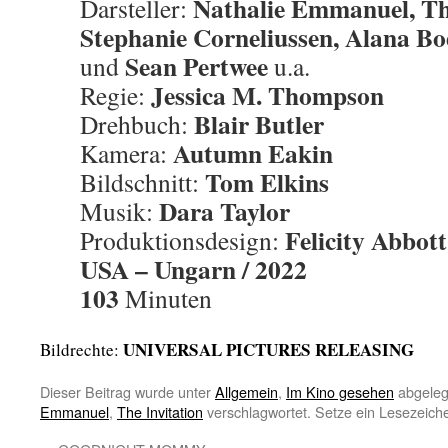
Nathalie Emmanuel, T
Darsteller:
Stephanie Corneliussen, Alana B
Sean Pertwee
und
u.a.
Jessica M. Thompson
Regie:
Blair Butler
Drehbuch:
Autumn Eakin
Kamera:
Tom Elkins
Bildschnitt:
Dara Taylor
Musik:
Felicity Abbott
Produktionsdesign:
USA – Ungarn / 2022
103
Minuten
UNIVERSAL PICTURES RELEASING
Bildrechte:
Dieser Beitrag wurde unter
Allgemein
,
Im Kino gesehen
abgeleg
Emmanuel
,
The Invitation
verschlagwortet. Setze ein Lesezeich