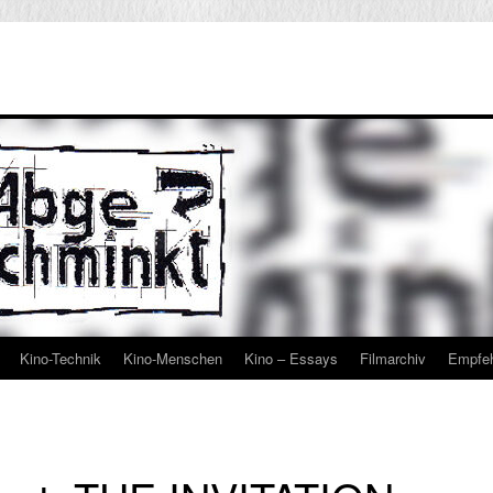
Kino-Technik
Kino-Menschen
Kino – Essays
Filmarchiv
Empfe