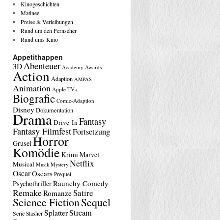
Kinogeschichten
Matinee
Preise & Verleihungen
Rund um den Fernseher
Rund ums Kino
Appetithappen
Abenteuer
3D
Academy Awards
Action
Adaption
AMPAS
Animation
Apple TV+
Biografie
Comic-Adaption
Disney
Dokumentation
Drama
Fantasy
Drive-In
Fantasy Filmfest
Fortsetzung
Horror
Grusel
Komödie
Krimi
Marvel
Netflix
Musical
Musik
Mystery
Oscar
Oscars
Prequel
Raunchy Comedy
Psychothriller
Remake
Satire
Romanze
Science Fiction
Sequel
Stream
Splatter
Serie
Slasher