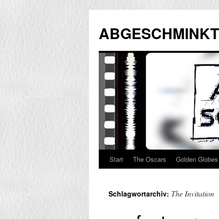
Zum
Inhalt
ABGESCHMINKT
springen
Start
The Oscars
Golden Globes
The Invitation
Schlagwortarchiv: