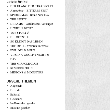
Letzte Artikel
DER KLANG DER STRADIVARI
Almodóvar – BITTERES FEST
SPIDER-MAN: Brand New Day
THE INVITE
DREAMS – Gefährliches Verlangen
H WIE HABICHT
TOY STORY 5
DIE ODYSSEE
SO KLINGT DAS LEBEN
THE DISH – Verloren im Weltall
EVIL DEAD BURN
VIRGINA WOOLF’s NIGHT &
DAY
THE MIRACLE CLUB
RESURRECTION
MINIONS & MONSTERS
UNSERE THEMEN
Allgemein
Drive-In
Editorial
Gelesenes
Im Fernsehen gesehen
Im Kino gesehen