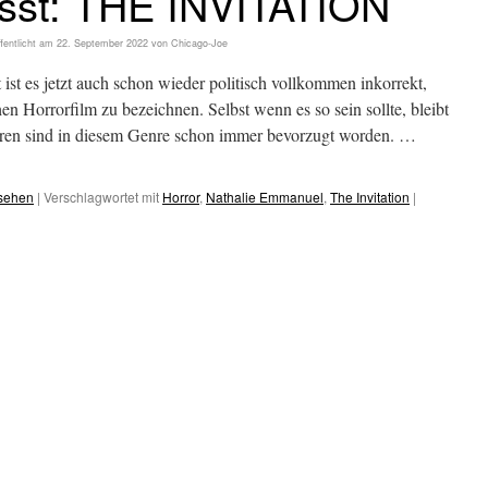
asst: THE INVITATION
fentlicht am
22. September 2022
von
Chicago-Joe
 ist es jetzt auch schon wieder politisch vollkommen inkorrekt,
Horrorfilm zu bezeichnen. Selbst wenn es so sein sollte, bleibt
ren sind in diesem Genre schon immer bevorzugt worden. …
esehen
|
Verschlagwortet mit
Horror
,
Nathalie Emmanuel
,
The Invitation
|