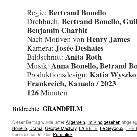
Bertrand Bonello
Regie:
Bertrand Bonello, Gui
Drehbuch:
Benjamin Charbit
Henry James
Nach Motiven von
Josée Deshaies
Kamera:
Anita Roth
Bildschnitt:
Anna Bonello, Betrand Bo
Musik:
Katia Wyszko
Produktionsdesign:
Frankreich, Kanada / 2023
126
Minuten
GRANDFILM
Bildrechte:
Dieser Beitrag wurde unter
Allgemein
,
Im Kino gesehen
abgeleg
Bonello
,
Drama
,
George MacKay
,
LA BÊTE
,
Lé Seydoux
,
THE 
Lesezeichen für den
Permalink
.