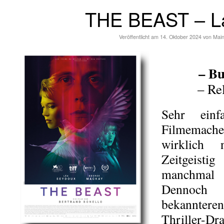
THE BEAST – L
Veröffentlicht am
14. Oktober 2024
von
Mai
– Bu
– Re
Sehr ein
Filmemach
wirklich 
Zeitgeisti
manchmal 
Dennoch
bekannter
Thriller