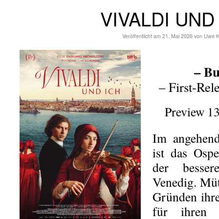
VIVALDI UND
Veröffentlicht am
21. Mai 2026
von
Uwe K
– Bu
– First-Rel
Preview 13
Im angehend
ist das Ospe
der besser
Venedig. Müt
Gründen ihre
für ihren 