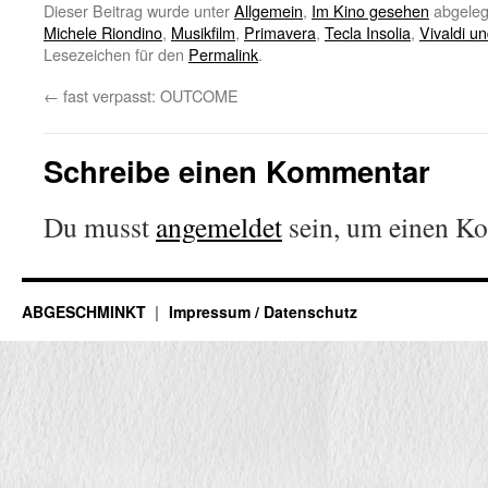
Dieser Beitrag wurde unter
Allgemein
,
Im Kino gesehen
abgeleg
Michele Riondino
,
Musikfilm
,
Primavera
,
Tecla Insolia
,
Vivaldi un
Lesezeichen für den
Permalink
.
←
fast verpasst: OUTCOME
Schreibe einen Kommentar
Du musst
angemeldet
sein, um einen K
ABGESCHMINKT
Impressum / Datenschutz