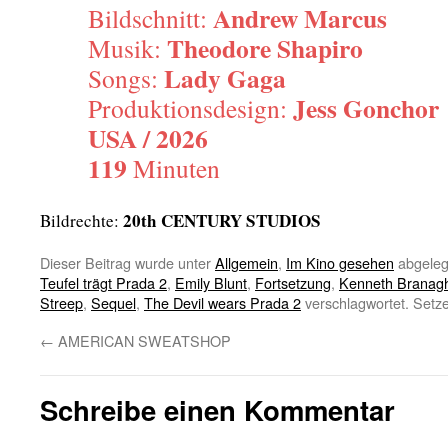
Andrew Marcus
Bildschnitt:
Theodore Shapiro
Musik:
Lady Gaga
Songs:
Jess Gonchor
Produktionsdesign:
USA / 2026
119
Minuten
20th CENTURY STUDIOS
Bildrechte:
Dieser Beitrag wurde unter
Allgemein
,
Im Kino gesehen
abgeleg
Teufel trägt Prada 2
,
Emily Blunt
,
Fortsetzung
,
Kenneth Branag
Streep
,
Sequel
,
The Devil wears Prada 2
verschlagwortet. Setz
←
AMERICAN SWEATSHOP
Schreibe einen Kommentar