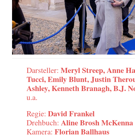
Meryl Streep, Anne Ha
Darsteller:
Tucci, Emily Blunt, Justin Thero
Ashley, Kenneth Branagh, B.J. N
u.a.
David Frankel
Regie:
Aline Brosh McKenna
Drehbuch:
Florian Ballhaus
Kamera: