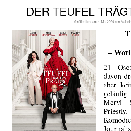
DER TEUFEL TRÄG
Veröffentlicht am
4. Mai 2026
von
Mainst
T
– Worl
21 Osc
davon dr
aber kei
geläufi
Meryl 
Priestl
Komödie 
Journal