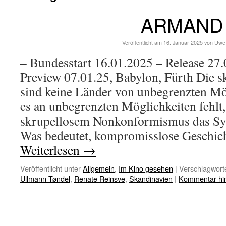
ARMAND
Veröffentlicht am
16. Januar 2025
von
Uwe
– Bundesstart 16.01.2025 – Release 2
Preview 07.01.25, Babylon, Fürth Die 
sind keine Länder von unbegrenzten Mö
es an unbegrenzten Möglichkeiten fehlt,
skrupellosem Nonkonformismus das Sys
Was bedeutet, kompromisslose Geschic
Weiterlesen
→
Veröffentlicht unter
Allgemein
,
Im Kino gesehen
|
Verschlagworte
Ullmann Tøndel
,
Renate Reinsve
,
Skandinavien
|
Kommentar hin