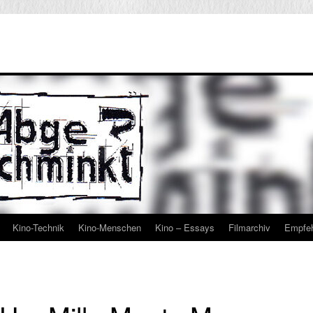
Kino-Technik
Kino-Menschen
Kino – Essays
Filmarchiv
Empfe