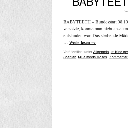
BABYTEETH
Ve
BABYTEETH – Bundesstart 08.10.
versetzte, konnte man nicht absehe
entstanden war. Das sterbende 
…
Weiterlesen
→
Veröffentlicht unter
Allgemein
,
Im Kino g
Scanlan
,
Milla meets Moses
|
Kommentar 