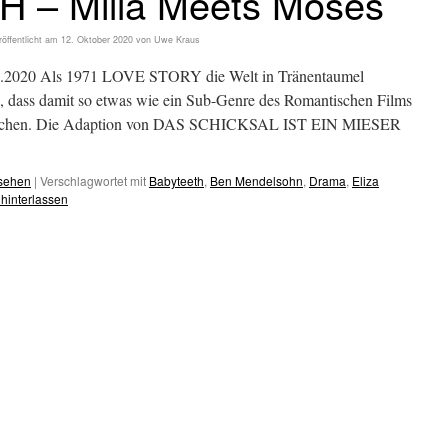
 – Milla Meets Moses
röffentlicht am
12. Oktober 2020
von
Uwe Kraus
2020 Als 1971 LOVE STORY die Welt in Tränentaumel
n, dass damit so etwas wie ein Sub-Genre des Romantischen Films
Mädchen. Die Adaption von DAS SCHICKSAL IST EIN MIESER
esehen
|
Verschlagwortet mit
Babyteeth
,
Ben Mendelsohn
,
Drama
,
Eliza
hinterlassen