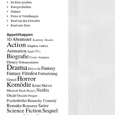
Im Kino gesehen
Kinogeschichten
Matinee
Preise & Verleihungen
Rund um den Fernseher
Rund ums Kino
Appetithappen
Abenteuer
3D
Academy Awards
Action
Adaption
AMPAS
Animation
Apple TV+
Biografie
Comic-Adaption
Disney
Dokumentation
Drama
Fantasy
Drive-In
Fantasy Filmfest
Fortsetzung
Horror
Grusel
Komödie
Krimi
Marvel
Netflix
Musical
Musik
Mystery
Oscar
Oscars
Prequel
Raunchy Comedy
Psychothriller
Remake
Satire
Romanze
Science Fiction
Sequel