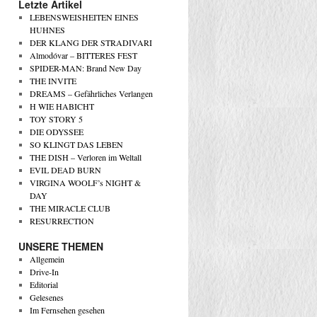
Letzte Artikel
LEBENSWEISHEITEN EINES
HUHNES
DER KLANG DER STRADIVARI
Almodóvar – BITTERES FEST
SPIDER-MAN: Brand New Day
THE INVITE
DREAMS – Gefährliches Verlangen
H WIE HABICHT
TOY STORY 5
DIE ODYSSEE
SO KLINGT DAS LEBEN
THE DISH – Verloren im Weltall
EVIL DEAD BURN
VIRGINA WOOLF’s NIGHT &
DAY
THE MIRACLE CLUB
RESURRECTION
UNSERE THEMEN
Allgemein
Drive-In
Editorial
Gelesenes
Im Fernsehen gesehen