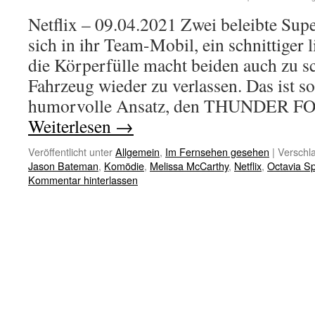
Netflix – 09.04.2021 Zwei beleibte Su
sich in ihr Team-Mobil, ein schnittiger
die Körperfülle macht beiden auch zu sc
Fahrzeug wieder zu verlassen. Das ist so
humorvolle Ansatz, den THUNDER F
Weiterlesen
→
Veröffentlicht unter
Allgemein
,
Im Fernsehen gesehen
|
Verschla
Jason Bateman
,
Komödie
,
Melissa McCarthy
,
Netflix
,
Octavia S
Kommentar hinterlassen