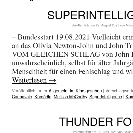
SUPERINTELLI
Veröffentlicht am
22. August 2021
von
Main
– Bundesstart 19.08.2021 Vielleicht er
an das Olivia Newton-John und John T
VOM GLEICHEN SCHLAG von John He
unwahrscheinlich, selbst für älter Jahrgä
Menschheit für einen Fehlschlag und wi
Weiterlesen
→
Veröffentlicht unter
Allgemein
,
Im Kino gesehen
|
Verschlagworte
Cannavale
,
Komödie
,
Melissa McCarthy
,
Superintelligence
|
Kom
THUNDER FO
Veröffentlicht am
13. April 2021
von
Chica