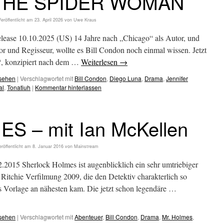
 THE SPIDER WOMAN
eröffentlicht am
23. April 2026
von
Uwe Kraus
elease 10.10.2025 (US) 14 Jahre nach „Chicago“ als Autor, und
r und Regisseur, wollte es Bill Condon noch einmal wissen. Jetzt
, konzipiert nach dem …
Weiterlesen
→
esehen
|
Verschlagwortet mit
Bill Condon
,
Diego Luna
,
Drama
,
Jennifer
al
,
Tonatiuh
|
Kommentar hinterlassen
S – mit Ian McKellen
röffentlicht am
8. Januar 2016
von
Mainstream
15 Sherlock Holmes ist augenblicklich ein sehr umtriebiger
Ritchie Verfilmung 2009, die den Detektiv charakterlich so
s Vorlage an nähesten kam. Die jetzt schon legendäre …
esehen
|
Verschlagwortet mit
Abenteuer
,
Bill Condon
,
Drama
,
Mr. Holmes
,