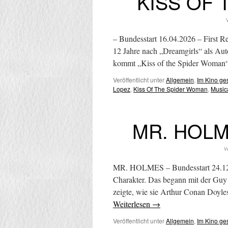
KISS OF
V
– Bundesstart 16.04.2026 – First R
12 Jahre nach „Dreamgirls“ als Auto
kommt „Kiss of the Spider Woman“
Veröffentlicht unter
Allgemein
,
Im Kino g
Lopez
,
Kiss Of The Spider Woman
,
Music
MR. HOLME
Ve
MR. HOLMES – Bundesstart 24.12.20
Charakter. Das begann mit der Guy 
zeigte, wie sie Arthur Conan Doyle
Weiterlesen
→
Veröffentlicht unter
Allgemein
,
Im Kino g