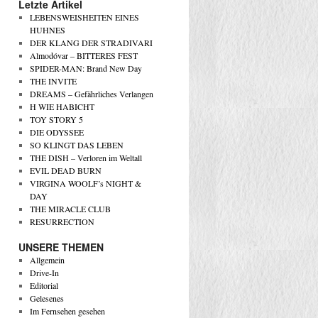
Letzte Artikel
LEBENSWEISHEITEN EINES
HUHNES
DER KLANG DER STRADIVARI
Almodóvar – BITTERES FEST
SPIDER-MAN: Brand New Day
THE INVITE
DREAMS – Gefährliches Verlangen
H WIE HABICHT
TOY STORY 5
DIE ODYSSEE
SO KLINGT DAS LEBEN
THE DISH – Verloren im Weltall
EVIL DEAD BURN
VIRGINA WOOLF’s NIGHT &
DAY
THE MIRACLE CLUB
RESURRECTION
UNSERE THEMEN
Allgemein
Drive-In
Editorial
Gelesenes
Im Fernsehen gesehen