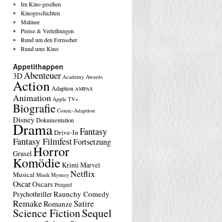
Im Kino gesehen
Kinogeschichten
Matinee
Preise & Verleihungen
Rund um den Fernseher
Rund ums Kino
Appetithappen
Abenteuer
3D
Academy Awards
Action
Adaption
AMPAS
Animation
Apple TV+
Biografie
Comic-Adaption
Disney
Dokumentation
Drama
Fantasy
Drive-In
Fantasy Filmfest
Fortsetzung
Horror
Grusel
Komödie
Krimi
Marvel
Netflix
Musical
Musik
Mystery
Oscar
Oscars
Prequel
Raunchy Comedy
Psychothriller
Remake
Satire
Romanze
Science Fiction
Sequel