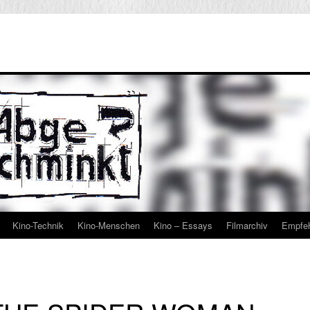
Kino-Technik
Kino-Menschen
Kino – Essays
Filmarchiv
Empfe