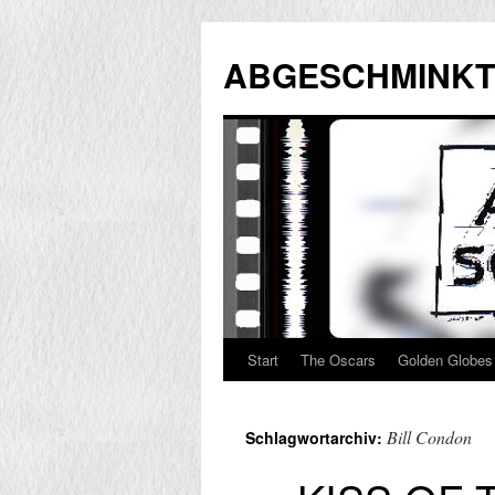
Zum
Inhalt
ABGESCHMINKT
springen
Start
The Oscars
Golden Globes
Bill Condon
Schlagwortarchiv: