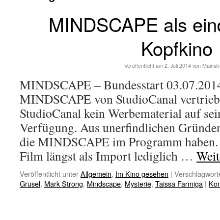
MINDSCAPE als eind
Kopfkino
Veröffentlicht am
2. Juli 2014
von
Mainst
MINDSCAPE – Bundesstart 03.07.201
MINDSCAPE von StudioCanal vertrieben
StudioCanal kein Werbematerial auf sei
Verfügung. Aus unerfindlichen Gründen
die MINDSCAPE im Programm haben. Ü
Film längst als Import lediglich …
Weit
Veröffentlicht unter
Allgemein
,
Im Kino gesehen
|
Verschlagworte
Grusel
,
Mark Strong
,
Mindscape
,
Mysterie
,
Taissa Farmiga
|
Kom