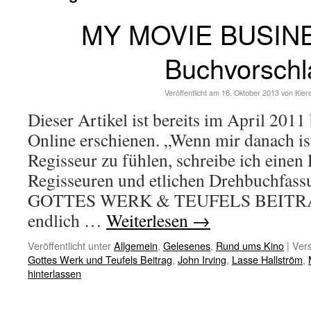
MY MOVIE BUSINE
Buchvorschl
Veröffentlicht am
18. Oktober 2013
von
Kier
Dieser Artikel ist bereits im April 2011
Online erschienen. „Wenn mir danach is
Regisseur zu fühlen, schreibe ich eine
Regisseuren und etlichen Drehbuchfas
GOTTES WERK & TEUFELS BEITRAG
endlich …
Weiterlesen
→
Veröffentlicht unter
Allgemein
,
Gelesenes
,
Rund ums Kino
|
Vers
Gottes Werk und Teufels Beitrag
,
John Irving
,
Lasse Hallström
,
hinterlassen