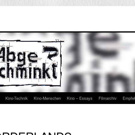
Kino-Technik
Kino-Menschen
Kino – Essays
Filmarchiv
Empfe