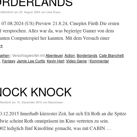
ORDERLANDS
röffentlicht am
22. August 2024
von
Uwe Kraus
 07.08.2024 (US) Preview 21.8.24, Cineplex Fürth Die ersten
iel versprochen. Alles war da, was begierige Gamer von dem
anten Computerspiel her kannten. Mit dem Versuch einer
→
esehen
|
Verschlagwortet mit
Abenteuer
,
Action
,
Borderlands
,
Cate Blanchett
,
h
,
Fantasy
,
Jamie Lee Curtis
,
Kevin Hart
,
Video Game
|
Kommentar
NOCK KNOCK
ffentlicht am
10. Dezember 2015
von
Mainstream
015 Innerhalb kürzester Zeit, hat sich Eli Roth an die Spitze
dwie scheint Roth omnipräsent im Kino vertreten zu sein.
 2002 lediglich fünf Kinofilme gemacht, was mit CABIN …