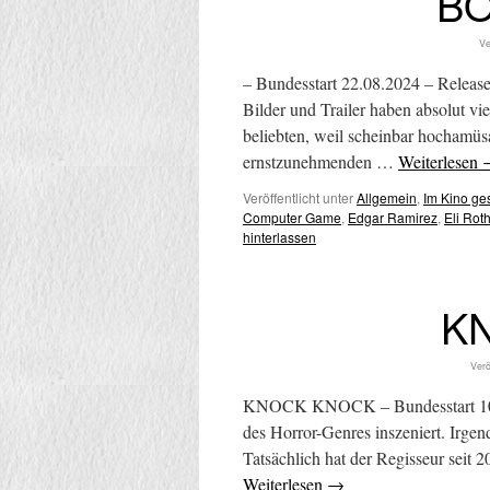
B
Ve
– Bundesstart 22.08.2024 – Release
Bilder und Trailer haben absolut v
beliebten, weil scheinbar hochamüs
ernstzunehmenden …
Weiterlesen
Veröffentlicht unter
Allgemein
,
Im Kino g
Computer Game
,
Edgar Ramirez
,
Eli Rot
hinterlassen
K
Verö
KNOCK KNOCK – Bundesstart 10.12.2
des Horror-Genres inszeniert. Irgen
Tatsächlich hat der Regisseur seit
Weiterlesen
→