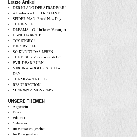
Letzte Artikel
DER KLANG DER STRADIVARI
Almodóvar – BITTERES FEST
SPIDER-MAN: Brand New Day
THE INVITE
DREAMS – Gefährliches Verlangen
H WIE HABICHT
TOY STORY 5
DIE ODYSSEE
SO KLINGT DAS LEBEN
THE DISH – Verloren im Weltall
EVIL DEAD BURN
VIRGINA WOOLF’s NIGHT &
DAY
THE MIRACLE CLUB
RESURRECTION
MINIONS & MONSTERS
UNSERE THEMEN
Allgemein
Drive-In
Editorial
Gelesenes
Im Fernsehen gesehen
Im Kino gesehen