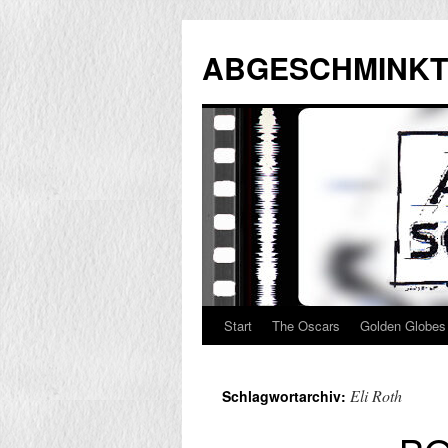
Zum
Inhalt
ABGESCHMINKT
springen
Start
The Oscars
Golden Globes
Eli Roth
Schlagwortarchiv: