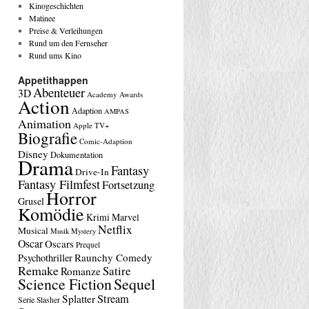
Kinogeschichten
Matinee
Preise & Verleihungen
Rund um den Fernseher
Rund ums Kino
Appetithappen
Abenteuer
3D
Academy Awards
Action
Adaption
AMPAS
Animation
Apple TV+
Biografie
Comic-Adaption
Disney
Dokumentation
Drama
Fantasy
Drive-In
Fantasy Filmfest
Fortsetzung
Horror
Grusel
Komödie
Krimi
Marvel
Netflix
Musical
Musik
Mystery
Oscar
Oscars
Prequel
Raunchy Comedy
Psychothriller
Remake
Satire
Romanze
Science Fiction
Sequel
Stream
Splatter
Serie
Slasher