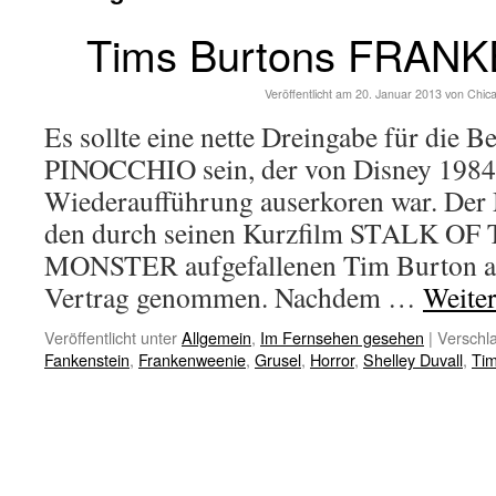
Tims Burtons FRAN
Veröffentlicht am
20. Januar 2013
von
Chic
Es sollte eine nette Dreingabe für die B
PINOCCHIO sein, der von Disney 1984
Wiederaufführung auserkoren war. Der
den durch seinen Kurzfilm STALK O
MONSTER aufgefallenen Tim Burton al
Vertrag genommen. Nachdem …
Weite
Veröffentlicht unter
Allgemein
,
Im Fernsehen gesehen
|
Verschla
Fankenstein
,
Frankenweenie
,
Grusel
,
Horror
,
Shelley Duvall
,
Tim