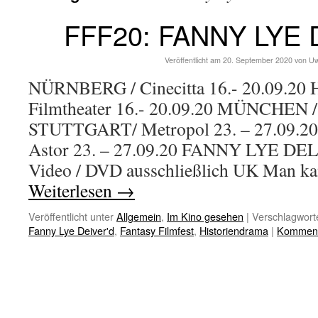
FFF20: FANNY LYE 
Veröffentlicht am
20. September 2020
von
Uw
NÜRNBERG / Cinecitta 16.- 20.09.2
Filmtheater 16.- 20.09.20 MÜNCHEN /
STUTTGART/ Metropol 23. – 27.09.20
Astor 23. – 27.09.20 FANNY LYE DE
Video / DVD ausschließlich UK Man
Weiterlesen
→
Veröffentlicht unter
Allgemein
,
Im Kino gesehen
|
Verschlagworte
Fanny Lye Deiver'd
,
Fantasy Filmfest
,
Historiendrama
|
Kommenta