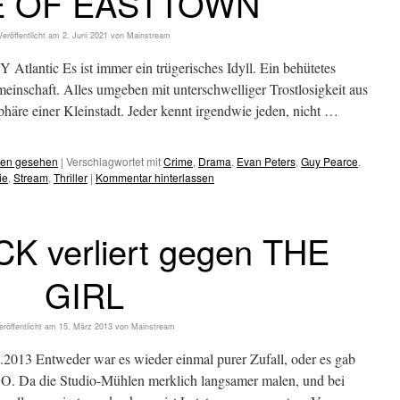
 OF EASTTOWN
Veröffentlicht am
2. Juni 2021
von
Mainstream
lantic Es ist immer ein trügerisches Idyll. Ein behütetes
einschaft. Alles umgeben mit unterschwelliger Trostlosigkeit aus
phäre einer Kleinstadt. Jeder kennt irgendwie jeden, nicht …
hen gesehen
|
Verschlagwortet mit
Crime
,
Drama
,
Evan Peters
,
Guy Pearce
,
ie
,
Stream
,
Thriller
|
Kommentar hinterlassen
 verliert gegen THE
GIRL
eröffentlicht am
15. März 2013
von
Mainstream
13 Entweder war es wieder einmal purer Zufall, oder es gab
O. Da die Studio-Mühlen merklich langsamer malen, und bei