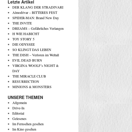
Letzte Artikel
DER KLANG DER STRADIVARI
Almodóvar – BITTERES FEST
SPIDER-MAN: Brand New Day
THE INVITE
DREAMS – Gefährliches Verlangen
H WIE HABICHT
TOY STORY 5
DIE ODYSSEE
SO KLINGT DAS LEBEN
THE DISH – Verloren im Weltall
EVIL DEAD BURN
VIRGINA WOOLF’s NIGHT &
DAY
THE MIRACLE CLUB
RESURRECTION
MINIONS & MONSTERS
UNSERE THEMEN
Allgemein
Drive-In
Editorial
Gelesenes
Im Fernsehen gesehen
Im Kino gesehen