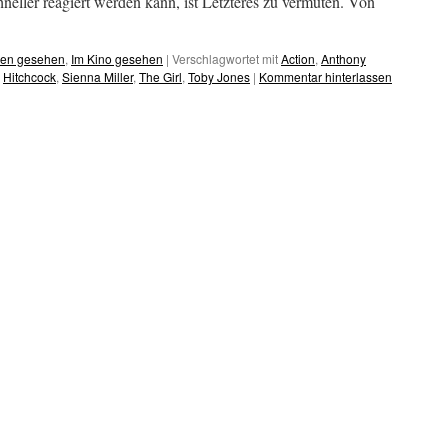
neller reagiert werden kann, ist Letzteres zu vermuten. Von
hen gesehen
,
Im Kino gesehen
|
Verschlagwortet mit
Action
,
Anthony
,
Hitchcock
,
Sienna Miller
,
The Girl
,
Toby Jones
|
Kommentar hinterlassen