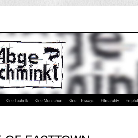
Kino-Technik
Kino-Menschen
Kino – Essays
Filmarchiv
Empfe