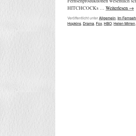
Fernsehproduktionen wesentlich sch
HITCHCOCKs …
Weiterlesen
→
Veröffentlicht unter
Allgemein
,
Im Fernse
Hopkins
,
Drama
,
Fox
,
HBO
,
Helen Mirren