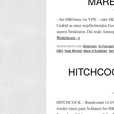
MARE
– bei HBOmax via VPN – oder SKY At
Umfeld in einer verpflichtenden Gem
starren Strukturen. Die reale Atmos
Weiterlesen
→
Veröffentlicht unter
Allgemein
,
Im Fernse
HBO
,
Kate Winslet
,
Mare of Easttown
,
Ser
HITCHCOCK
V
HITCHCOCK – Bundesstart 14.03.20
wieder einen ganz Schlauen bei HB