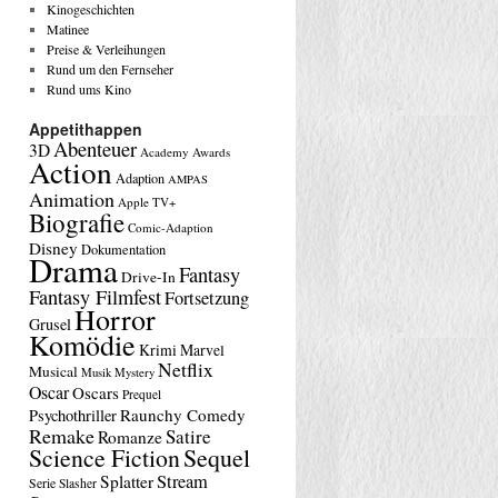
Kinogeschichten
Matinee
Preise & Verleihungen
Rund um den Fernseher
Rund ums Kino
Appetithappen
Abenteuer
3D
Academy Awards
Action
Adaption
AMPAS
Animation
Apple TV+
Biografie
Comic-Adaption
Disney
Dokumentation
Drama
Fantasy
Drive-In
Fantasy Filmfest
Fortsetzung
Horror
Grusel
Komödie
Krimi
Marvel
Netflix
Musical
Musik
Mystery
Oscar
Oscars
Prequel
Raunchy Comedy
Psychothriller
Remake
Satire
Romanze
Science Fiction
Sequel
Stream
Splatter
Serie
Slasher