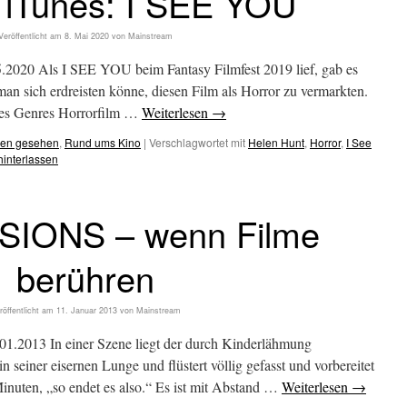
 iTunes: I SEE YOU
Veröffentlicht am
8. Mai 2020
von
Mainstream
2020 Als I SEE YOU beim Fantasy Filmfest 2019 lief, gab es
an sich erdreisten könne, diesen Film als Horror zu vermarkten.
 des Genres Horrorfilm …
Weiterlesen
→
hen gesehen
,
Rund ums Kino
|
Verschlagwortet mit
Helen Hunt
,
Horror
,
I See
interlassen
SIONS – wenn Filme
berühren
röffentlicht am
11. Januar 2013
von
Mainstream
.2013 In einer Szene liegt der durch Kinderlähmung
einer eisernen Lunge und flüstert völlig gefasst und vorbereitet
Minuten, „so endet es also.“ Es ist mit Abstand …
Weiterlesen
→