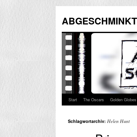
Zum
Inhalt
ABGESCHMINKT
springen
Start
The Oscars
Golden Globes
Helen Hunt
Schlagwortarchiv: