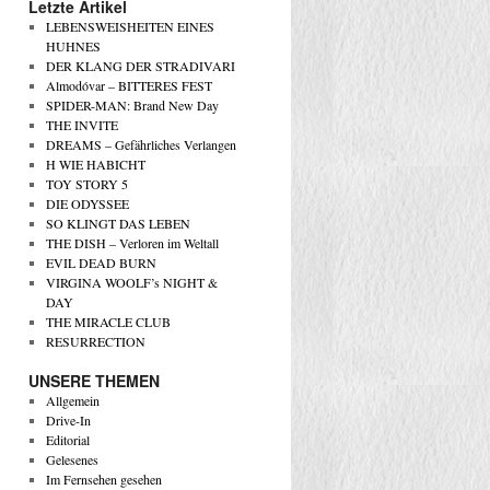
Letzte Artikel
LEBENSWEISHEITEN EINES
HUHNES
DER KLANG DER STRADIVARI
Almodóvar – BITTERES FEST
SPIDER-MAN: Brand New Day
THE INVITE
DREAMS – Gefährliches Verlangen
H WIE HABICHT
TOY STORY 5
DIE ODYSSEE
SO KLINGT DAS LEBEN
THE DISH – Verloren im Weltall
EVIL DEAD BURN
VIRGINA WOOLF’s NIGHT &
DAY
THE MIRACLE CLUB
RESURRECTION
UNSERE THEMEN
Allgemein
Drive-In
Editorial
Gelesenes
Im Fernsehen gesehen