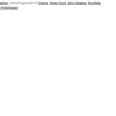
esehen
|
Verschlagwortet mit
Drama
,
Helen Hunt
,
John Hawkes
,
Komödie
,
hinterlassen