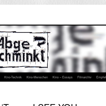
Kino-Technik
Kino-Menschen
Kino – Essays
Filmarchiv
Empfe