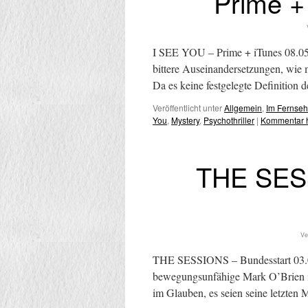
Prime +
I SEE YOU – Prime + iTunes 08.05.
bittere Auseinandersetzungen, wie m
Da es keine festgelegte Definition
Veröffentlicht unter
Allgemein
,
Im Fernse
You
,
Mystery
,
Psychothriller
|
Kommentar h
THE SES
Ve
THE SESSIONS – Bundesstart 03.01
bewegungsunfähige Mark O’Brien in s
im Glauben, es seien seine letzten 