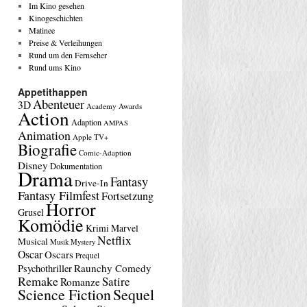
Im Kino gesehen
Kinogeschichten
Matinee
Preise & Verleihungen
Rund um den Fernseher
Rund ums Kino
Appetithappen
Abenteuer
3D
Academy Awards
Action
Adaption
AMPAS
Animation
Apple TV+
Biografie
Comic-Adaption
Disney
Dokumentation
Drama
Fantasy
Drive-In
Fantasy Filmfest
Fortsetzung
Horror
Grusel
Komödie
Krimi
Marvel
Netflix
Musical
Musik
Mystery
Oscar
Oscars
Prequel
Raunchy Comedy
Psychothriller
Remake
Satire
Romanze
Science Fiction
Sequel