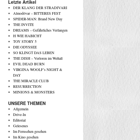
Letzte Artikel
DER KLANG DER STRADIVARI
Almodóvar – BITTERES FEST
SPIDER-MAN: Brand New Day
THE INVITE
DREAMS – Gefährliches Verlangen
H WIE HABICHT
TOY STORY 5
DIE ODYSSEE
SO KLINGT DAS LEBEN
THE DISH – Verloren im Weltall
EVIL DEAD BURN
VIRGINA WOOLF’s NIGHT &
DAY
THE MIRACLE CLUB
RESURRECTION
MINIONS & MONSTERS
UNSERE THEMEN
Allgemein
Drive-In
Editorial
Gelesenes
Im Fernsehen gesehen
Im Kino gesehen