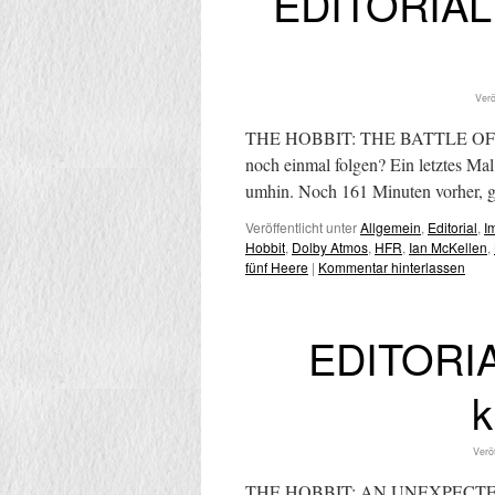
EDITORIAL:
Verö
THE HOBBIT: THE BATTLE OF THE
noch einmal folgen? Ein letztes Ma
umhin. Noch 161 Minuten vorher, 
Veröffentlicht unter
Allgemein
,
Editorial
,
I
Hobbit
,
Dolby Atmos
,
HFR
,
Ian McKellen
,
fünf Heere
|
Kommentar hinterlassen
EDITORIA
k
Verö
THE HOBBIT: AN UNEXPECTED 