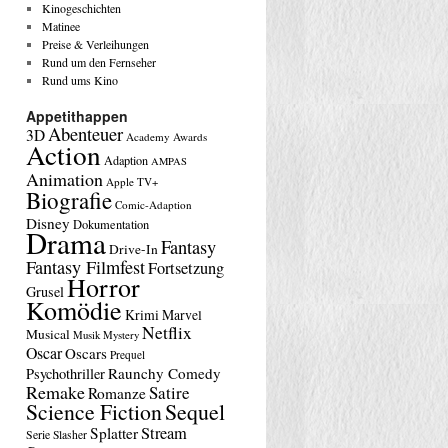
Kinogeschichten
Matinee
Preise & Verleihungen
Rund um den Fernseher
Rund ums Kino
Appetithappen
Abenteuer
3D
Academy Awards
Action
Adaption
AMPAS
Animation
Apple TV+
Biografie
Comic-Adaption
Disney
Dokumentation
Drama
Fantasy
Drive-In
Fantasy Filmfest
Fortsetzung
Horror
Grusel
Komödie
Krimi
Marvel
Netflix
Musical
Musik
Mystery
Oscar
Oscars
Prequel
Raunchy Comedy
Psychothriller
Remake
Satire
Romanze
Science Fiction
Sequel
Stream
Splatter
Serie
Slasher