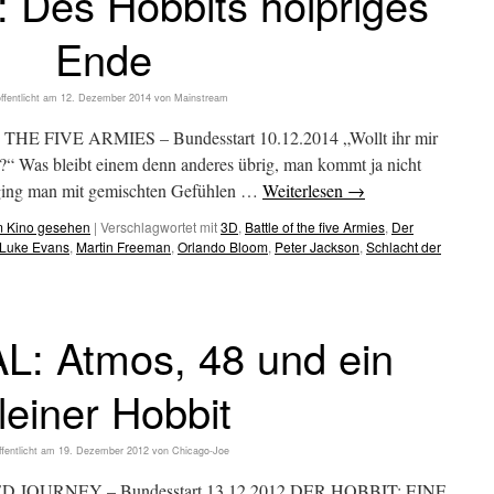
 Des Hobbits holpriges
Ende
ffentlicht am
12. Dezember 2014
von
Mainstream
 FIVE ARMIES – Bundesstart 10.12.2014 „Wollt ihr mir
l?“ Was bleibt einem denn anderes übrig, man kommt ja nicht
ging man mit gemischten Gefühlen …
Weiterlesen
→
m Kino gesehen
|
Verschlagwortet mit
3D
,
Battle of the five Armies
,
Der
Luke Evans
,
Martin Freeman
,
Orlando Bloom
,
Peter Jackson
,
Schlacht der
L: Atmos, 48 und ein
leiner Hobbit
ffentlicht am
19. Dezember 2012
von
Chicago-Joe
JOURNEY – Bundesstart 13.12.2012 DER HOBBIT: EINE