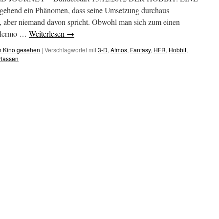
end ein Phänomen, dass seine Umsetzung durchaus
e, aber niemand davon spricht. Obwohl man sich zum einen
illermo …
Weiterlesen
→
m Kino gesehen
|
Verschlagwortet mit
3-D
,
Atmos
,
Fantasy
,
HFR
,
Hobbit
,
rlassen