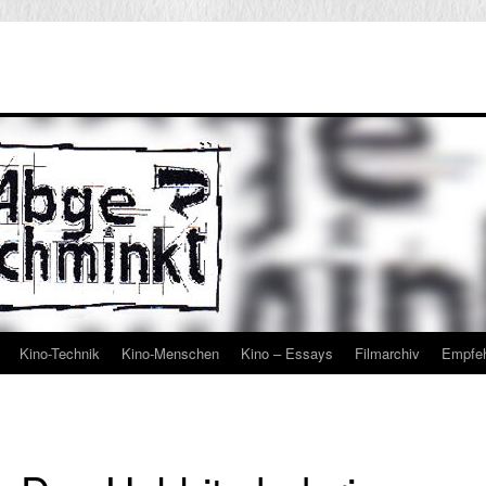
Kino-Technik
Kino-Menschen
Kino – Essays
Filmarchiv
Empfe