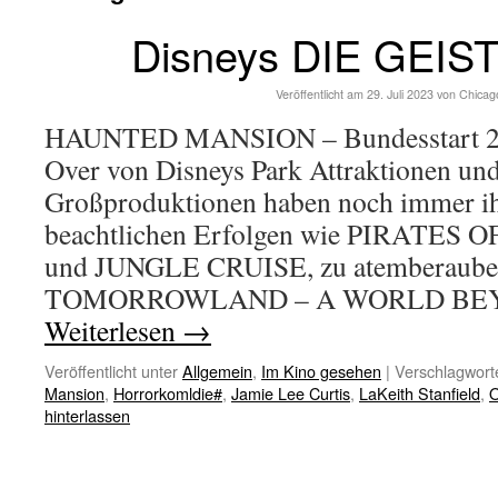
Disneys DIE GEIS
Veröffentlicht am
29. Juli 2023
von
Chicag
HAUNTED MANSION – Bundesstart 27.
Over von Disneys Park Attraktionen und
Großproduktionen haben noch immer i
beachtlichen Erfolgen wie PIRATE
und JUNGLE CRUISE, zu atemberauben
TOMORROWLAND – A WORLD BEY
Weiterlesen
→
Veröffentlicht unter
Allgemein
,
Im Kino gesehen
|
Verschlagworte
Mansion
,
Horrorkomldie#
,
Jamie Lee Curtis
,
LaKeith Stanfield
,
O
hinterlassen