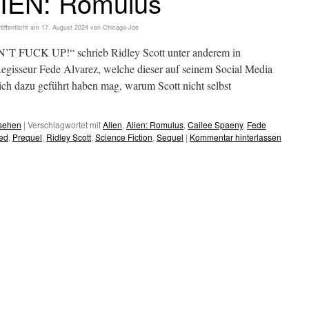
IEN: Romulus
öffentlicht am
17. August 2024
von
Chicago-Joe
N’T FUCK UP!“ schrieb Ridley Scott unter anderem in
egisseur Fede Alvarez, welche dieser auf seinem Social Media
lich dazu geführt haben mag, warum Scott nicht selbst
esehen
|
Verschlagwortet mit
Alien
,
Alien: Romulus
,
Cailee Spaeny
,
Fede
ed
,
Prequel
,
Ridley Scott
,
Science Fiction
,
Sequel
|
Kommentar hinterlassen