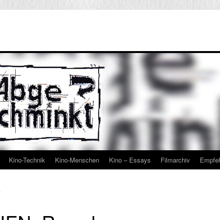
Kino-Technik
Kino-Menschen
Kino – Essays
Filmarchiv
Empfe