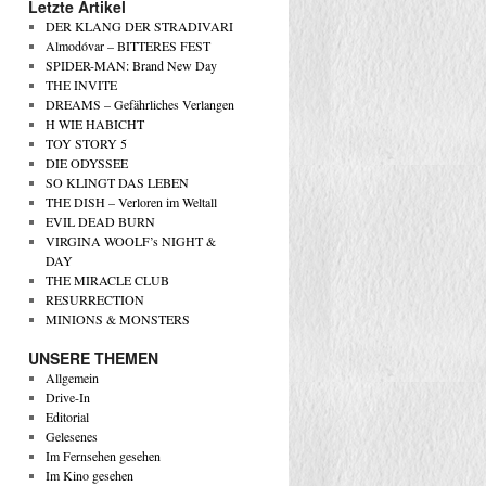
Letzte Artikel
DER KLANG DER STRADIVARI
Almodóvar – BITTERES FEST
SPIDER-MAN: Brand New Day
THE INVITE
DREAMS – Gefährliches Verlangen
H WIE HABICHT
TOY STORY 5
DIE ODYSSEE
SO KLINGT DAS LEBEN
THE DISH – Verloren im Weltall
EVIL DEAD BURN
VIRGINA WOOLF’s NIGHT &
DAY
THE MIRACLE CLUB
RESURRECTION
MINIONS & MONSTERS
UNSERE THEMEN
Allgemein
Drive-In
Editorial
Gelesenes
Im Fernsehen gesehen
Im Kino gesehen