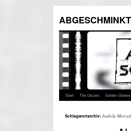
Zum
Inhalt
ABGESCHMINKT
springen
Start
The Oscars
Golden Globes
Isabela Merced
Schlagwortarchiv: