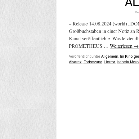
AL
Ver
– Release 14.08.2024 (world) „DO
Großbuchstaben in einer Notiz an R
Kanal veröffentlichte. Was letztend
PROMETHEUS …
Weiterlesen
→
Veröffentlicht unter
Allgemein
,
Im Kino g
Alvarez
,
Fortsezung
,
Horror
,
Isabela Merc