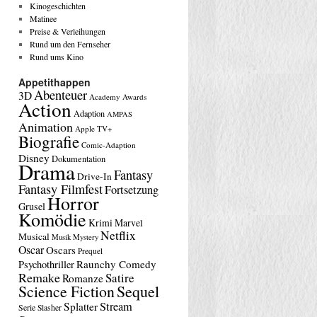
Kinogeschichten
Matinee
Preise & Verleihungen
Rund um den Fernseher
Rund ums Kino
Appetithappen
Abenteuer
3D
Academy Awards
Action
Adaption
AMPAS
Animation
Apple TV+
Biografie
Comic-Adaption
Disney
Dokumentation
Drama
Fantasy
Drive-In
Fantasy Filmfest
Fortsetzung
Horror
Grusel
Komödie
Krimi
Marvel
Netflix
Musical
Musik
Mystery
Oscar
Oscars
Prequel
Raunchy Comedy
Psychothriller
Remake
Satire
Romanze
Science Fiction
Sequel
Stream
Splatter
Serie
Slasher