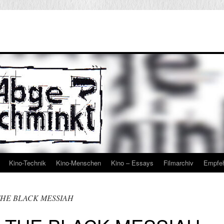
Kino-Technik
Kino-Menschen
Kino – Essays
Filmarchiv
Empfe
THE BLACK MESSIAH