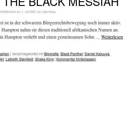
 THE BLACK MESSIAH
Veröffentlicht am
1. Juli 2021
von
Uwe Kraus
ri ist in der schwarzen Bürgerrechtsbewegung noch immer aktiv.
 Hampton nahm sie diesen traditionell afrikanischen Namen an.
h in Hampton verliebt und einen gemeinsamen Sohn …
Weiterlesen
esehen
|
Verschlagwortet mit
Biografie
,
Black Panther
,
Daniel Kaluuya
,
AH
,
LaKeith Stanfield
,
Shaka King
|
Kommentar hinterlassen