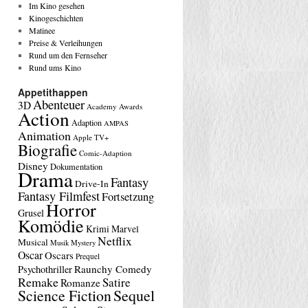
Im Kino gesehen
Kinogeschichten
Matinee
Preise & Verleihungen
Rund um den Fernseher
Rund ums Kino
Appetithappen
Abenteuer
3D
Academy Awards
Action
Adaption
AMPAS
Animation
Apple TV+
Biografie
Comic-Adaption
Disney
Dokumentation
Drama
Fantasy
Drive-In
Fantasy Filmfest
Fortsetzung
Horror
Grusel
Komödie
Krimi
Marvel
Netflix
Musical
Musik
Mystery
Oscar
Oscars
Prequel
Raunchy Comedy
Psychothriller
Remake
Satire
Romanze
Science Fiction
Sequel