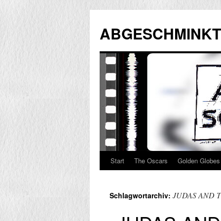
Zum
Inhalt
ABGESCHMINKT
springen
Start
The Oscars
Golden Globes
JUDAS AND 
Schlagwortarchiv: