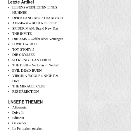
Letzte Artikel
LEBENSWEISHEITEN EINES
HUHNES
DER KLANG DER STRADIVARI
Almodóvar – BITTERES FEST
SPIDER-MAN: Brand New Day
THE INVITE
DREAMS – Gefährliches Verlangen
H WIE HABICHT
TOY STORY 5
DIE ODYSSEE
SO KLINGT DAS LEBEN
THE DISH – Verloren im Weltall
EVIL DEAD BURN
VIRGINA WOOLF’s NIGHT &
DAY
THE MIRACLE CLUB
RESURRECTION
UNSERE THEMEN
Allgemein
Drive-In
Editorial
Gelesenes
Im Fernsehen gesehen