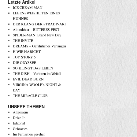
Letzte Artikel
ICE CREAM MAN
LEBENSWEISHEITEN EINES
HUHNES
DER KLANG DER STRADIVARI
Almodóvar – BITTERES FEST
SPIDER-MAN: Brand New Day
THE INVITE
DREAMS – Gefährliches Verlangen
H WIE HABICHT
TOY STORY 5
DIE ODYSSEE
SO KLINGT DAS LEBEN
THE DISH – Verloren im Weltall
EVIL DEAD BURN
VIRGINA WOOLF’s NIGHT &
DAY
THE MIRACLE CLUB
UNSERE THEMEN
Allgemein
Drive-In
Editorial
Gelesenes
Im Fernsehen gesehen