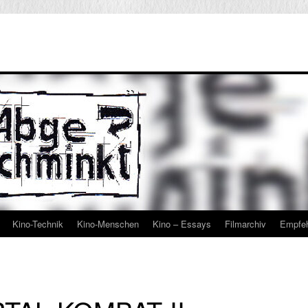
Kino-Technik
Kino-Menschen
Kino – Essays
Filmarchiv
Empfe