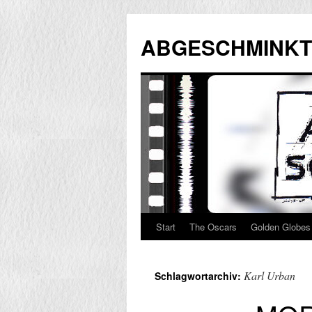
Zum
Inhalt
ABGESCHMINKT
springen
Start
The Oscars
Golden Globes
Karl Urban
Schlagwortarchiv: