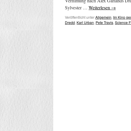
Verfilmung nach Alex Garlands Dreh
Sylvester …
Weiterlesen
→
Veröffentlicht unter
Allgemein
,
Im Kino g
Dredd
,
Karl Urban
,
Pete Travis
,
Science F