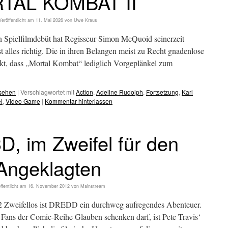
TAL KOMBAT II
Veröffentlicht am
11. Mai 2026
von
Uwe Kraus
n Spielfilmdebüt hat Regisseur Simon McQuoid seinerzeit
ast alles richtig. Die in ihren Belangen meist zu Recht gnadenlose
kt, dass „Mortal Kombat“ lediglich Vorgeplänkel zum
esehen
|
Verschlagwortet mit
Action
,
Adeline Rudolph
,
Fortsetzung
,
Karl
l
,
Video Game
|
Kommentar hinterlassen
, im Zweifel für den
Angeklagten
ffentlicht am
16. November 2012
von
Mainstream
2 Zweifellos ist DREDD ein durchweg aufregendes Abenteuer.
ans der Comic-Reihe Glauben schenken darf, ist Pete Travis‘