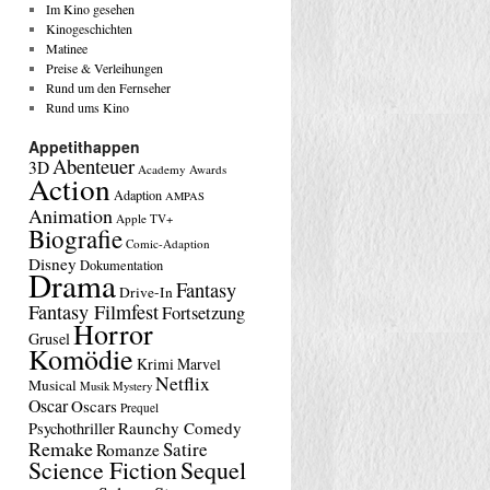
Im Kino gesehen
Kinogeschichten
Matinee
Preise & Verleihungen
Rund um den Fernseher
Rund ums Kino
Appetithappen
Abenteuer
3D
Academy Awards
Action
Adaption
AMPAS
Animation
Apple TV+
Biografie
Comic-Adaption
Disney
Dokumentation
Drama
Fantasy
Drive-In
Fantasy Filmfest
Fortsetzung
Horror
Grusel
Komödie
Krimi
Marvel
Netflix
Musical
Musik
Mystery
Oscar
Oscars
Prequel
Raunchy Comedy
Psychothriller
Remake
Satire
Romanze
Science Fiction
Sequel