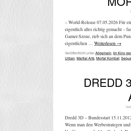
MOR
– World-Release 07.05.2026 Für ei
eigentlich alles richtig gemacht – f
Gamer-Szene, rieb sich an dem Pun
eigentlichen …
Weiterlesen
→
Veröffentlicht unter
Allgemein
,
Im Kino g
Urban
,
Martial Arts
,
Mortal Kombat
,
Seque
DREDD 3D
Verö
Dredd 3D – Bundesstart 15.11.201
Wenn man den Werbestrategen und F