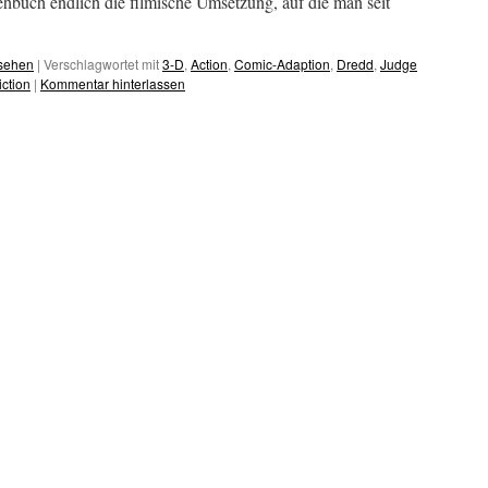
buch endlich die filmische Umsetzung, auf die man seit
esehen
|
Verschlagwortet mit
3-D
,
Action
,
Comic-Adaption
,
Dredd
,
Judge
iction
|
Kommentar hinterlassen