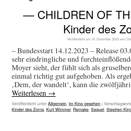
— CHILDREN OF T
Kinder des Z
Veröffentlicht am
18. Dezember 2023
von
Chi
– Bundesstart 14.12.2023 – Release 03
sehr eindringliche und furchteinflößen
Moyer sieht, der fühlt sich als gruselber
einmal richtig gut aufgehoben. Als erg
‚Dem, der wandelt‘, kann die zwölfjäh
Weiterlesen
→
Veröffentlicht unter
Allgemein
,
Im Kino gesehen
|
Verschlagworte
Kinder des Zorns
,
Kurt Wimmer
,
Remake
,
Sequel
,
Stephen Kin