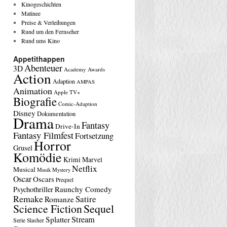
Kinogeschichten
Matinee
Preise & Verleihungen
Rund um den Fernseher
Rund ums Kino
Appetithappen
Abenteuer
3D
Academy Awards
Action
Adaption
AMPAS
Animation
Apple TV+
Biografie
Comic-Adaption
Disney
Dokumentation
Drama
Fantasy
Drive-In
Fantasy Filmfest
Fortsetzung
Horror
Grusel
Komödie
Krimi
Marvel
Netflix
Musical
Musik
Mystery
Oscar
Oscars
Prequel
Raunchy Comedy
Psychothriller
Remake
Satire
Romanze
Science Fiction
Sequel
Stream
Splatter
Serie
Slasher