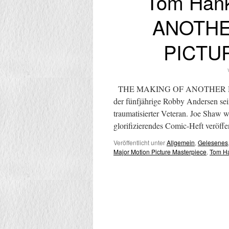
Tom Han
ANOTHE
PICTU
THE MAKING OF ANOTHER MA
der fünfjährige Robby Andersen sei
traumatisierter Veteran. Joe Shaw 
glorifizierendes Comic-Heft veröff
Veröffentlicht unter
Allgemein
,
Gelesenes
Major Motion Picture Masterpiece
,
Tom H