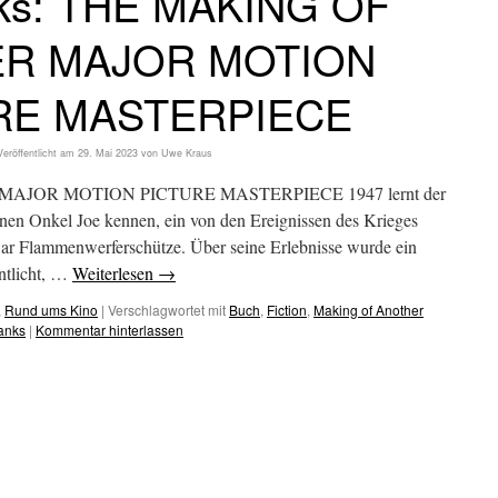
ks: THE MAKING OF
R MAJOR MOTION
RE MASTERPIECE
Veröffentlicht am
29. Mai 2023
von
Uwe Kraus
JOR MOTION PICTURE MASTERPIECE 1947 lernt der
nen Onkel Joe kennen, ein von den Ereignissen des Krieges
war Flammenwerferschütze. Über seine Erlebnisse wurde ein
entlicht, …
Weiterlesen
→
,
Rund ums Kino
|
Verschlagwortet mit
Buch
,
Fiction
,
Making of Another
anks
|
Kommentar hinterlassen