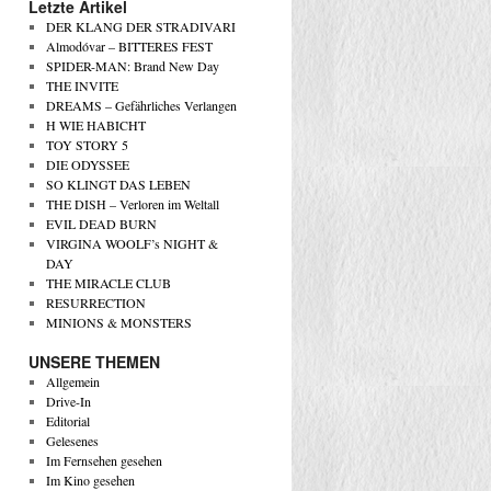
Letzte Artikel
DER KLANG DER STRADIVARI
Almodóvar – BITTERES FEST
SPIDER-MAN: Brand New Day
THE INVITE
DREAMS – Gefährliches Verlangen
H WIE HABICHT
TOY STORY 5
DIE ODYSSEE
SO KLINGT DAS LEBEN
THE DISH – Verloren im Weltall
EVIL DEAD BURN
VIRGINA WOOLF’s NIGHT &
DAY
THE MIRACLE CLUB
RESURRECTION
MINIONS & MONSTERS
UNSERE THEMEN
Allgemein
Drive-In
Editorial
Gelesenes
Im Fernsehen gesehen
Im Kino gesehen