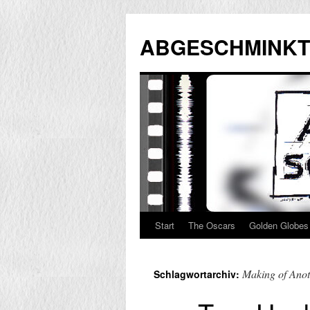
Zum
Inhalt
ABGESCHMINKT
springen
Start
The Oscars
Golden Globes
Making of Anot
Schlagwortarchiv: