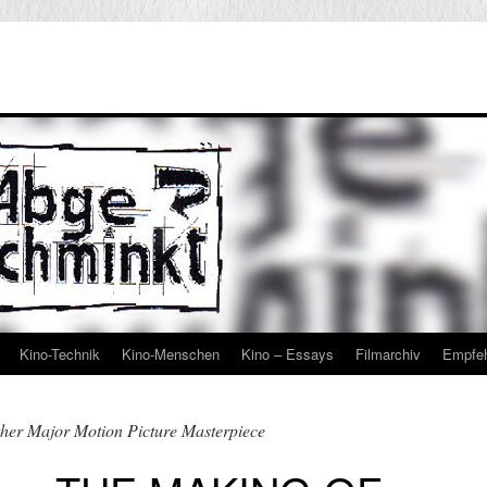
Kino-Technik
Kino-Menschen
Kino – Essays
Filmarchiv
Empfe
her Major Motion Picture Masterpiece