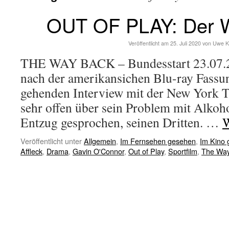
OUT OF PLAY: Der 
Veröffentlicht am
25. Juli 2020
von
Uwe K
THE WAY BACK – Bundesstart 23.07.
nach der amerikansichen Blu-ray Fassun
gehenden Interview mit der New York T
sehr offen über sein Problem mit Alkoho
Entzug gesprochen, seinen Dritten. …
W
Veröffentlicht unter
Allgemein
,
Im Fernsehen gesehen
,
Im Kino
Affleck
,
Drama
,
Gavin O'Connor
,
Out of Play
,
Sportfilm
,
The Wa