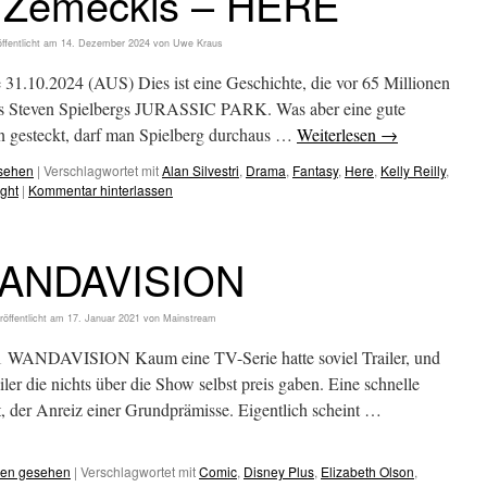
 Zemeckis – HERE
ffentlicht am
14. Dezember 2024
von
Uwe Kraus
 31.10.2024 (AUS) Dies ist eine Geschichte, die vor 65 Millionen
 aus Steven Spielbergs JURASSIC PARK. Was aber eine gute
n gesteckt, darf man Spielberg durchaus …
Weiterlesen
→
esehen
|
Verschlagwortet mit
Alan Silvestri
,
Drama
,
Fantasy
,
Here
,
Kelly Reilly
,
ght
|
Kommentar hinterlassen
ANDAVISION
röffentlicht am
17. Januar 2021
von
Mainstream
1 WANDAVISION Kaum eine TV-Serie hatte soviel Trailer, und
ler die nichts über die Show selbst preis gaben. Eine schnelle
t, der Anreiz einer Grundprämisse. Eigentlich scheint …
hen gesehen
|
Verschlagwortet mit
Comic
,
Disney Plus
,
Elizabeth Olson
,