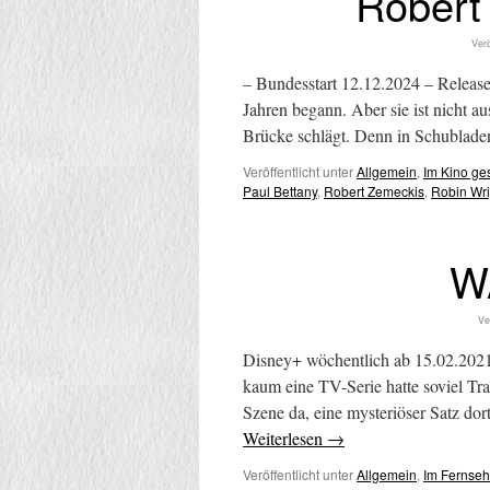
Robert
Verö
– Bundesstart 12.12.2024 – Release
Jahren begann. Aber sie ist nicht
Brücke schlägt. Denn in Schublade
Veröffentlicht unter
Allgemein
,
Im Kino g
Paul Bettany
,
Robert Zemeckis
,
Robin Wri
W
Ve
Disney+ wöchentlich ab 15.02.202
kaum eine TV-Serie hatte soviel Trai
Szene da, eine mysteriöser Satz dor
Weiterlesen
→
Veröffentlicht unter
Allgemein
,
Im Fernse