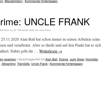
am
,
WandaVision
|
Kommentar hinterlassen
rime: UNCLE FRANK
ffentlicht am
29. November 2020
von
Uwe Kraus
1.2020 Alan Ball hat schon immer in seinen Arbeiten seine
sen und verarbeitet. Aber so direkt und auf den Punkt hat er sich
nähert. Dabei geht die …
Weiterlesen
→
hen gesehen
|
Verschlagwortet mit
Alan Ball
,
Drama
,
Judy Greer
,
Komödie
,
s
,
Streaming
,
Tramödie
,
Uncle Frank
|
Kommentar hinterlassen