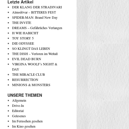
Letzte Artikel
DER KLANG DER STRADIVARI
Almodóvar – BITTERES FEST
SPIDER-MAN: Brand New Day
THE INVITE
DREAMS – Gefährliches Verlangen
H WIE HABICHT
TOY STORY 5
DIE ODYSSEE
SO KLINGT DAS LEBEN
THE DISH – Verloren im Weltall
EVIL DEAD BURN
VIRGINA WOOLF’s NIGHT &
DAY
THE MIRACLE CLUB
RESURRECTION
MINIONS & MONSTERS
UNSERE THEMEN
Allgemein
Drive-In
Editorial
Gelesenes
Im Fernsehen gesehen
Im Kino gesehen