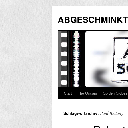
Zum
Inhalt
ABGESCHMINKT
springen
Start
The Oscars
Golden Globes
Paul Bettany
Schlagwortarchiv: