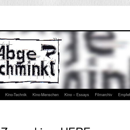
Kino-Technik
Kino-Menschen
Kino – Essays
Filmarchiv
Empfe