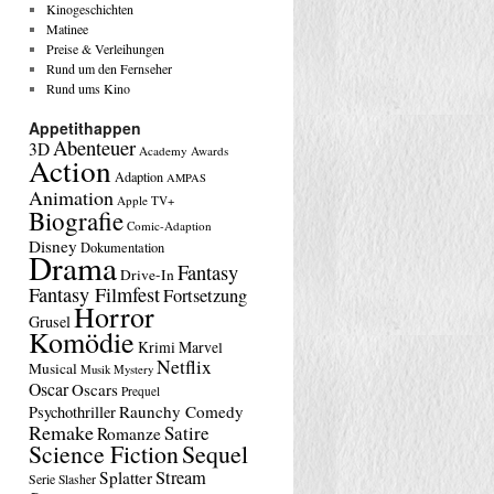
Kinogeschichten
Matinee
Preise & Verleihungen
Rund um den Fernseher
Rund ums Kino
Appetithappen
Abenteuer
3D
Academy Awards
Action
Adaption
AMPAS
Animation
Apple TV+
Biografie
Comic-Adaption
Disney
Dokumentation
Drama
Fantasy
Drive-In
Fantasy Filmfest
Fortsetzung
Horror
Grusel
Komödie
Krimi
Marvel
Netflix
Musical
Musik
Mystery
Oscar
Oscars
Prequel
Raunchy Comedy
Psychothriller
Remake
Satire
Romanze
Science Fiction
Sequel
Stream
Splatter
Serie
Slasher