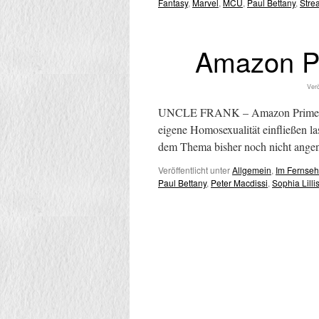
Fantasy
,
Marvel
,
MCU
,
Paul Bettany
,
Stre
Amazon P
Verö
UNCLE FRANK – Amazon Prime 25.1
eigene Homosexualität einfließen las
dem Thema bisher noch nicht ange
Veröffentlicht unter
Allgemein
,
Im Fernse
Paul Bettany
,
Peter Macdissi
,
Sophia Lilli