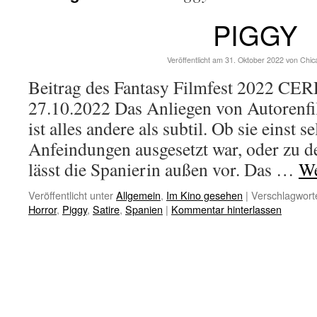
PIGGY
Veröffentlicht am
31. Oktober 2022
von
Chic
Beitrag des Fantasy Filmfest 2022 CE
27.10.2022 Das Anliegen von Autorenfi
ist alles andere als subtil. Ob sie einst 
Anfeindungen ausgesetzt war, oder zu d
lässt die Spanierin außen vor. Das …
We
Veröffentlicht unter
Allgemein
,
Im Kino gesehen
|
Verschlagworte
Horror
,
Piggy
,
Satire
,
Spanien
|
Kommentar hinterlassen